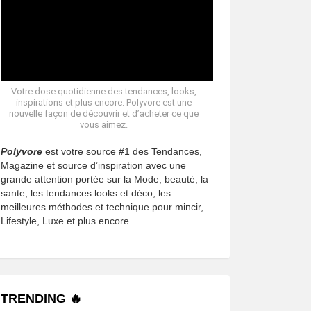
Votre dose quotidienne des tendances, looks,
inspirations et plus encore. Polyvore est une
nouvelle façon de découvrir et d’acheter ce que
vous aimez.
Polyvore
est votre source #1 des Tendances,
Magazine et source d’inspiration avec une
grande attention portée sur la Mode, beauté, la
sante, les tendances looks et déco, les
meilleures méthodes et technique pour mincir,
Lifestyle, Luxe et plus encore.
TRENDING 🔥