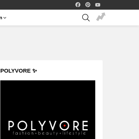
facebook
pinterest
youtube
SEARCH
on
POLYVORE ✨