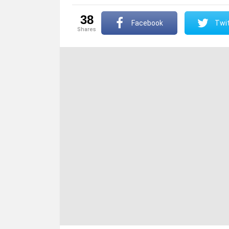
38
Facebook
Twit
shares