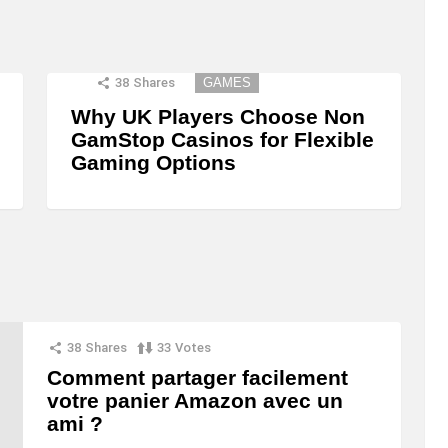
38
Shares
GAMES
Why UK Players Choose Non
GamStop Casinos for Flexible
Gaming Options
38
Shares
33
Votes
Comment partager facilement
votre panier Amazon avec un
ami ?