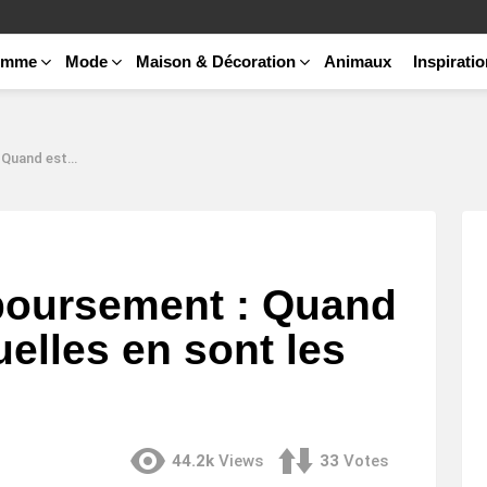
emme
Mode
Maison & Décoration
Animaux
Inspirati
ont les conséquences ?
boursement : Quand
uelles en sont les
?
44.2k
Views
33
Votes