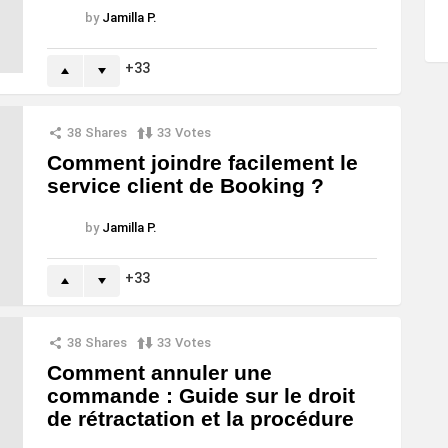
by
Jamilla P.
33
38
Shares
33
Votes
Comment joindre facilement le
service client de Booking ?
by
Jamilla P.
33
38
Shares
33
Votes
Comment annuler une
commande : Guide sur le droit
de rétractation et la procédure