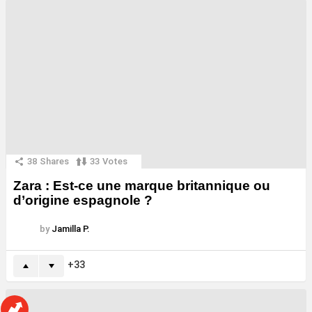
38
Shares
33
Votes
Zara : Est-ce une marque britannique ou
d’origine espagnole ?
by
Jamilla P.
33