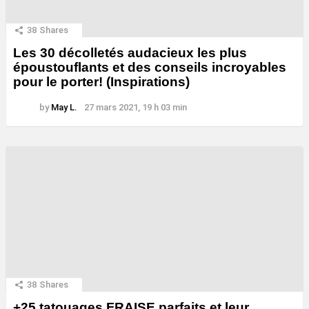
38
Shares
Les 30 décolletés audacieux les plus
époustouflants et des conseils incroyables
pour le porter! (Inspirations)
by
May L.
27 mars 2021, 19 h 03 min
38
Shares
+25 tatouages ​​FRAISE parfaits et leur