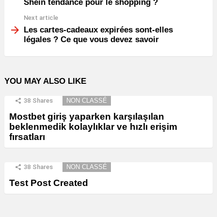
Shein tendance pour le shopping ?
Next article
Les cartes-cadeaux expirées sont-elles
légales ? Ce que vous devez savoir
YOU MAY ALSO LIKE
38
Shares
NON CLASSÉ
Mostbet giriş yaparken karşılaşılan
beklenmedik kolaylıklar ve hızlı erişim
fırsatları
38
Shares
NON CLASSÉ
Test Post Created