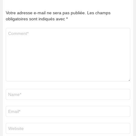
Votre adresse e-mail ne sera pas publiée.
Les champs
obligatoires sont indiqués avec
*
Commentaire
*
Nom
*
E-
mail
*
Site
web