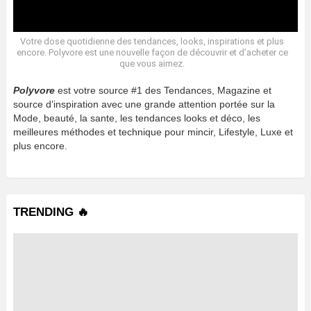
Votre dose quotidienne des tendances, looks, inspirations et plus
encore. Polyvore est une nouvelle façon de découvrir et d’acheter ce
que vous aimez.
Polyvore
est votre source #1 des Tendances, Magazine et
source d’inspiration avec une grande attention portée sur la
Mode, beauté, la sante, les tendances looks et déco, les
meilleures méthodes et technique pour mincir, Lifestyle, Luxe et
plus encore.
TRENDING 🔥