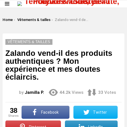
Menu
LATEST
STORIES
You are here:
Home
Vêtements & tailles
Zalando vend-il des produits authentiques ? Mon expérience et mes doutes éclaircis.
VÊTEMENTS & TAILLES
Zalando vend-il des produits
authentiques ? Mon
expérience et mes doutes
éclaircis.
by
Jamilla P.
44.2k
Views
33
Votes
38
Facebook
Twitter
shares