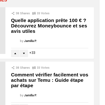
38
Shares
33
Votes
Quelle application prête 100 € ?
Découvrez Moneybounce et ses
avis utiles
by
Jamilla P.
33
38
Shares
33
Votes
Comment vérifier facilement vos
achats sur Temu : Guide étape
par étape
by
Jamilla P.