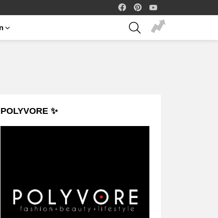
facebook
pinterest
youtube
SEARCH
on
POLYVORE ✨