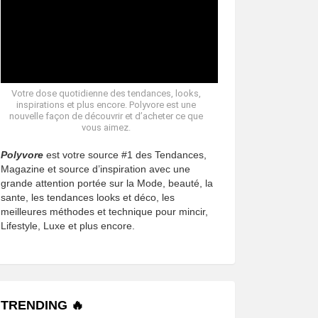
Votre dose quotidienne des tendances, looks,
inspirations et plus encore. Polyvore est une
nouvelle façon de découvrir et d’acheter ce que
vous aimez.
Polyvore
est votre source #1 des Tendances,
Magazine et source d’inspiration avec une
grande attention portée sur la Mode, beauté, la
sante, les tendances looks et déco, les
meilleures méthodes et technique pour mincir,
Lifestyle, Luxe et plus encore.
TRENDING 🔥