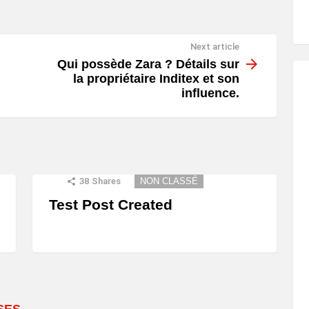
Next article
Qui possède Zara ? Détails sur
la propriétaire Inditex et son
influence.
38
Shares
NON CLASSÉ
Test Post Created
SES