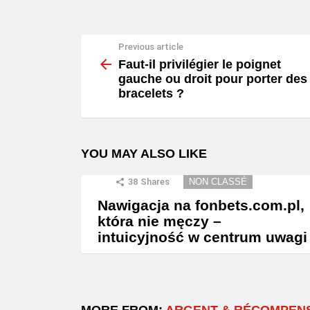
Previous article
See
more
Faut-il privilégier le poignet
gauche ou droit pour porter des
bracelets ?
YOU MAY ALSO LIKE
38
Shares
NON CLASSÉ
Nawigacja na fonbets.com.pl,
która nie męczy –
intuicyjność w centrum uwagi
MORE FROM:
ARGENT & RÉCOMPEN