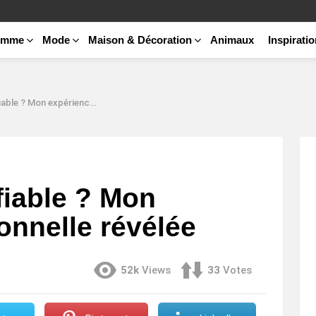
emme
Mode
Maison & Décoration
Animaux
Inspirati
on expérience personnelle révélée
fiable ? Mon
onnelle révélée
52k
Views
33
Votes