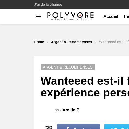
J’ai de la chance
Accueil
F
Menu
LATEST
STORIES
You are here:
Home
Argent & Récompenses
Wanteeed est-il fiable ? M
ARGENT & RÉCOMPENSES
Wanteeed est-il 
expérience pers
by
Jamilla P.
38