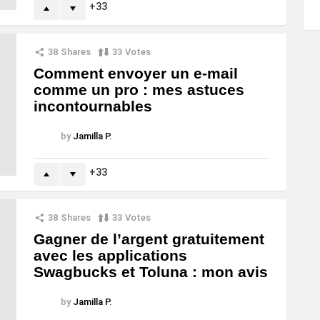
33
38
Shares
33
Votes
Comment envoyer un e-mail
comme un pro : mes astuces
incontournables
by
Jamilla P.
33
38
Shares
33
Votes
Gagner de l’argent gratuitement
avec les applications
Swagbucks et Toluna : mon avis
by
Jamilla P.