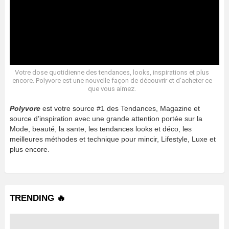
Votre dose quotidienne des tendances, looks, inspirations et plus
encore. Polyvore est une nouvelle façon de découvrir et d’acheter ce
que vous aimez.
Polyvore
est votre source #1 des Tendances, Magazine et
source d’inspiration avec une grande attention portée sur la
Mode, beauté, la sante, les tendances looks et déco, les
meilleures méthodes et technique pour mincir, Lifestyle, Luxe et
plus encore.
TRENDING 🔥