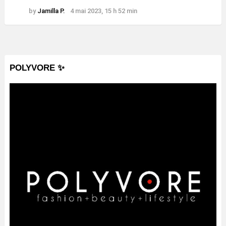
by
Jamilla P.
4 mai 2023, 15 h 52 min
POLYVORE ✨