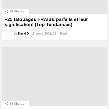
38
Shares
+25 tatouages ​​FRAISE parfaits et leur
signification! (Top Tendances)
by
David D.
21 mars 2021, 21 h 40 min
38
Shares