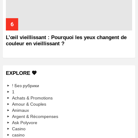
L’œil vieillissant : Pourquoi les yeux changent de
couleur en vieillissant ?
EXPLORE 💖
! Без рубрики
1
Achats & Promotions
Amour & Couples
Animaux
Argent & Récompenses
Ask Polyvore
Casino
casino