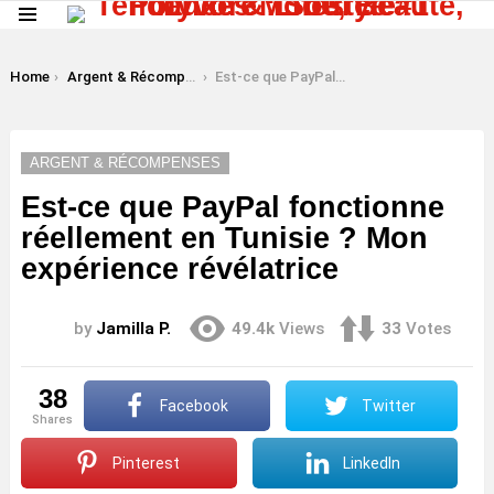
Menu
LATEST
STORIES
You are here:
Home
Argent & Récompenses
Est-ce que PayPal fonctionne réellement en Tunisie ? Mon expérience révélatrice
ARGENT & RÉCOMPENSES
Est-ce que PayPal fonctionne
réellement en Tunisie ? Mon
expérience révélatrice
by
Jamilla P.
49.4k
Views
33
Votes
38
Facebook
Twitter
shares
Pinterest
LinkedIn