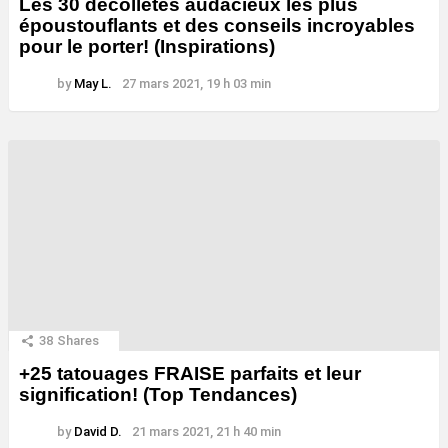
Les 30 décolletés audacieux les plus
époustouflants et des conseils incroyables
pour le porter! (Inspirations)
by
May L.
27 mars 2021, 19 h 03 min
38
Shares
+25 tatouages ​​FRAISE parfaits et leur
signification! (Top Tendances)
by
David D.
21 mars 2021, 21 h 40 min