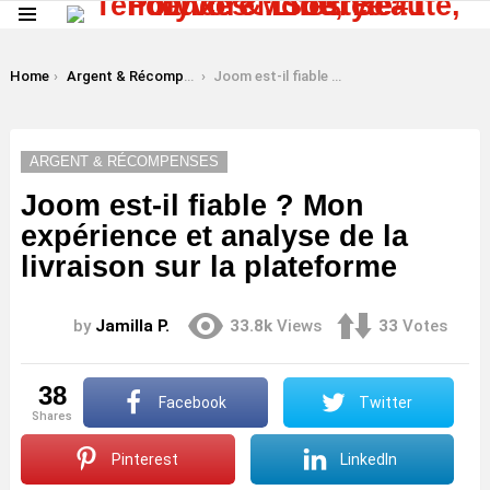
Menu
LATEST
STORIES
You are here:
Home
Argent & Récompenses
Joom est-il fiable ? Mon expérience et analyse de la livraison sur la plateforme
ARGENT & RÉCOMPENSES
Joom est-il fiable ? Mon
expérience et analyse de la
livraison sur la plateforme
by
Jamilla P.
33.8k
Views
33
Votes
38
Facebook
Twitter
shares
Pinterest
LinkedIn