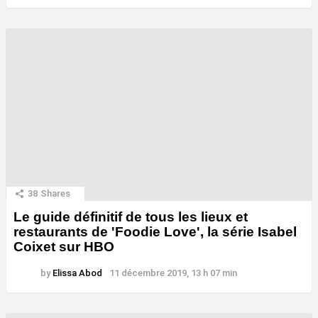
38
Shares
Le guide définitif de tous les lieux et
restaurants de 'Foodie Love', la série Isabel
Coixet sur HBO
by
Elissa Abod
11 décembre 2019, 13 h 07 min