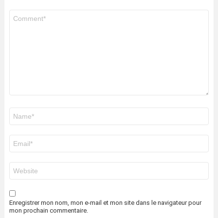
Commentaire
*
Nom
*
E-
mail
*
Site
web
Enregistrer mon nom, mon e-mail et mon site dans le navigateur pour
mon prochain commentaire.