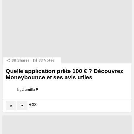
38
Shares
33
Votes
Quelle application prête 100 € ? Découvrez
Moneybounce et ses avis utiles
by
Jamilla P.
33