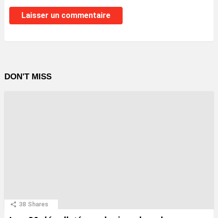
DON'T MISS
38
Shares