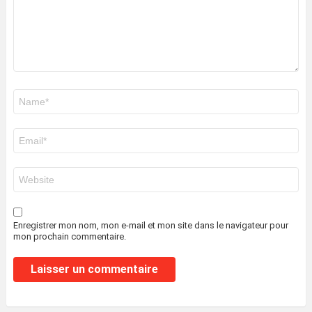
Nom
*
E-
mail
*
Site
web
Enregistrer mon nom, mon e-mail et mon site dans le navigateur pour
mon prochain commentaire.