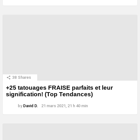
38
Shares
+25 tatouages ​​FRAISE parfaits et leur
signification! (Top Tendances)
by
David D.
21 mars 2021, 21 h 40 min