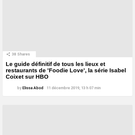
38
Shares
Le guide définitif de tous les lieux et
restaurants de 'Foodie Love', la série Isabel
Coixet sur HBO
by
Elissa Abod
11 décembre 2019, 13 h 07 min