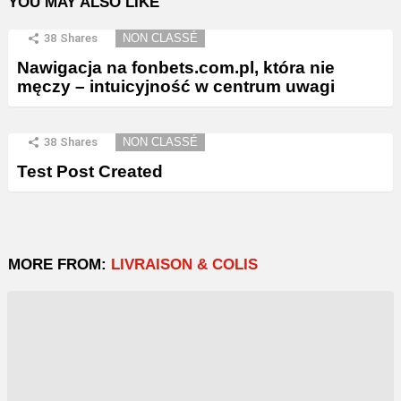
YOU MAY ALSO LIKE
38
Shares
NON CLASSÉ
Nawigacja na fonbets.com.pl, która nie
męczy – intuicyjność w centrum uwagi
38
Shares
NON CLASSÉ
Test Post Created
MORE FROM:
LIVRAISON & COLIS