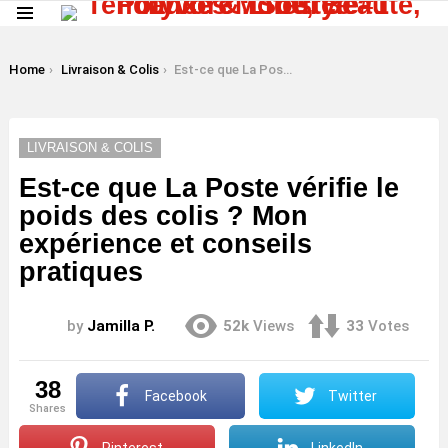
Menu
LATEST
STORIES
You are here:
Home
Livraison & Colis
Est-ce que La Poste vérifie le poids des colis ? Mon expérience et conseils pratiques
LIVRAISON & COLIS
Est-ce que La Poste vérifie le
poids des colis ? Mon
expérience et conseils
pratiques
by
Jamilla P.
52k
Views
33
Votes
38
Facebook
Twitter
shares