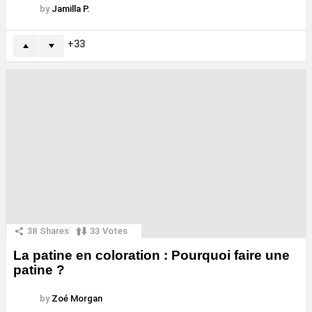
by
Jamilla P.
33
38
Shares
33
Votes
La patine en coloration : Pourquoi faire une
patine ?
by
Zoé Morgan