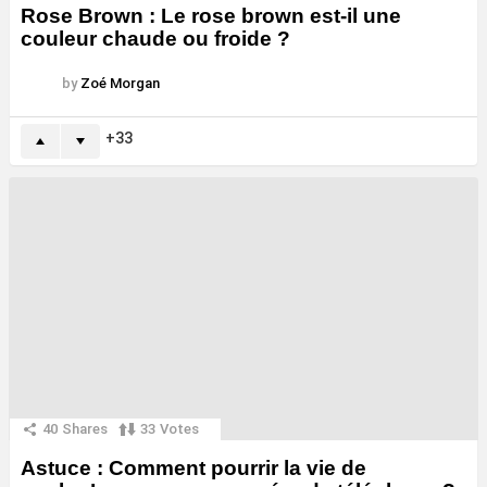
Rose Brown : Le rose brown est-il une
couleur chaude ou froide ?
by
Zoé Morgan
33
40
Shares
33
Votes
Astuce : Comment pourrir la vie de