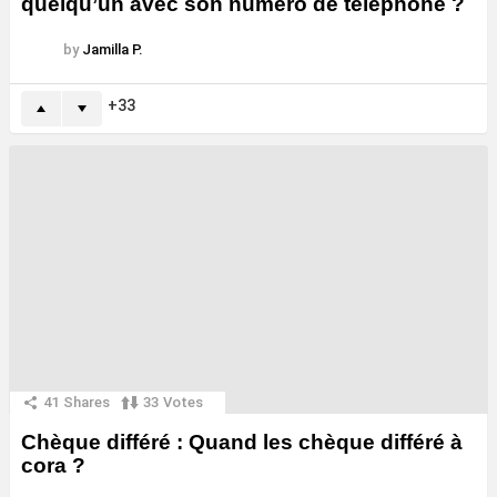
quelqu’un avec son numéro de téléphone ?
by
Jamilla P.
33
41
Shares
33
Votes
Chèque différé : Quand les chèque différé à
cora ?