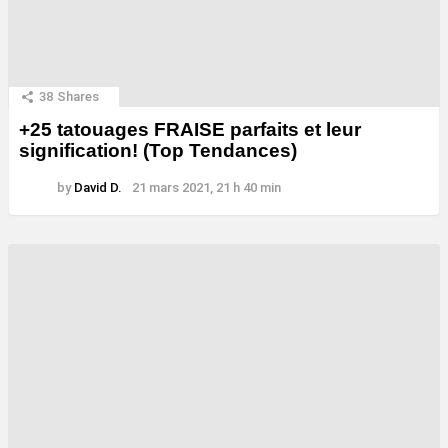
38
Shares
+25 tatouages ​​FRAISE parfaits et leur
signification! (Top Tendances)
by
David D.
21 mars 2021, 21 h 40 min