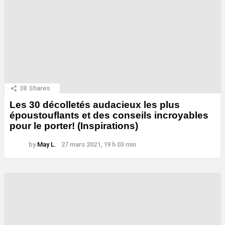
38
Shares
Les 30 décolletés audacieux les plus
époustouflants et des conseils incroyables
pour le porter! (Inspirations)
by
May L.
27 mars 2021, 19 h 03 min