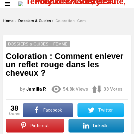
Menu
LATEST
STORIES
You are here:
Home
Dossiers & Guides
Coloration : Comment enlever un reflet rouge dans les cheveux ?
DOSSIERS & GUIDES
FEMME
Coloration : Comment enlever
un reflet rouge dans les
cheveux ?
by
Jamilla P.
54.8k
Views
33
Votes
38
Facebook
Twitter
shares
Pinterest
LinkedIn