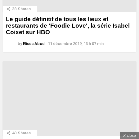
38
Shares
Le guide définitif de tous les lieux et
restaurants de 'Foodie Love', la série Isabel
Coixet sur HBO
by
Elissa Abod
11 décembre 2019, 13 h 07 min
40
Shares
close