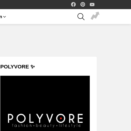
facebook
pinterest
youtube
SEARCH
on
POLYVORE ✨