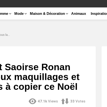
emme
Mode
Maison & Décoration
Animaux
Inspirati
copier ce Noël
 Saoirse Ronan
eux maquillages et
s à copier ce Noël
47.1k
Views
33
Votes