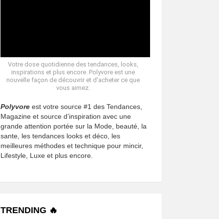
Votre dose quotidienne des tendances, looks,
inspirations et plus encore. Polyvore est une
nouvelle façon de découvrir et d’acheter ce que
vous aimez.
Polyvore
est votre source #1 des Tendances,
Magazine et source d’inspiration avec une
grande attention portée sur la Mode, beauté, la
sante, les tendances looks et déco, les
meilleures méthodes et technique pour mincir,
Lifestyle, Luxe et plus encore.
TRENDING 🔥