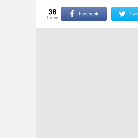
38
Facebook
Twit
shares