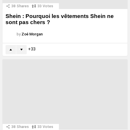
38
Shares
33
Votes
Shein : Pourquoi les vêtements Shein ne
sont pas chers ?
by
Zoé Morgan
33
38
Shares
33
Votes