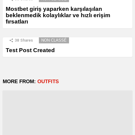
Mostbet giriş yaparken karşılaşılan
beklenmedik kolaylıklar ve hızlı erişim
fırsatları
38
Shares
NON CLASSÉ
Test Post Created
MORE FROM:
OUTFITS