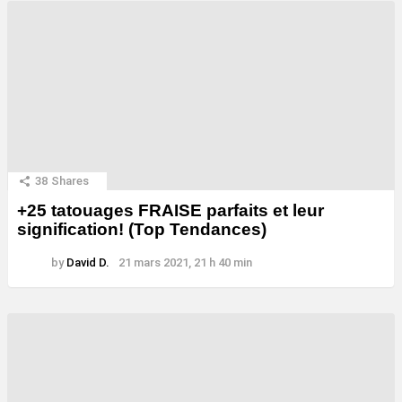
38
Shares
+25 tatouages ​​FRAISE parfaits et leur
signification! (Top Tendances)
by
David D.
21 mars 2021, 21 h 40 min