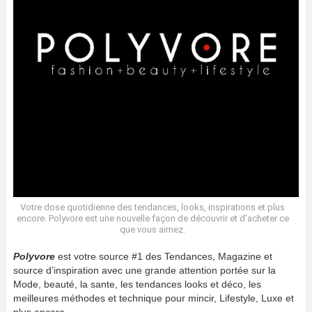
Votre dose quotidienne des tendances, looks, inspirations et plus
encore. Polyvore est une nouvelle façon de découvrir et d’acheter ce
que vous aimez.
Polyvore
est votre source #1 des Tendances, Magazine et
source d’inspiration avec une grande attention portée sur la
Mode, beauté, la sante, les tendances looks et déco, les
meilleures méthodes et technique pour mincir, Lifestyle, Luxe et
plus encore.