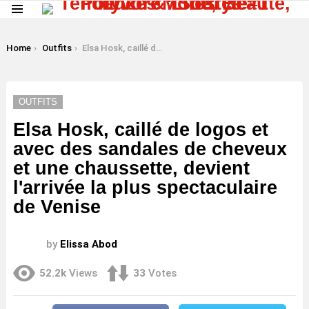
Menu
LATEST
STORIES
You are here:
Home
Outfits
Elsa Hosk, caillé de logos et avec des sandales de cheveux et une chaussette, devient l'arrivée la plus spectaculaire de Venise
OUTFITS
Elsa Hosk, caillé de logos et
avec des sandales de cheveux
et une chaussette, devient
l'arrivée la plus spectaculaire
de Venise
by
Elissa Abod
52.2k
Views
33
Votes