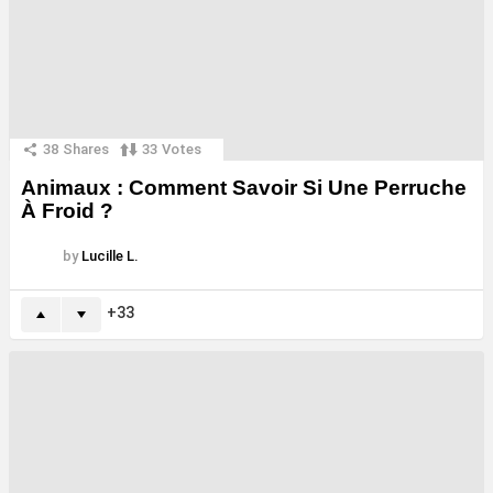
38
Shares
33
Votes
Animaux : Comment Savoir Si Une Perruche
À Froid ?
by
Lucille L.
33