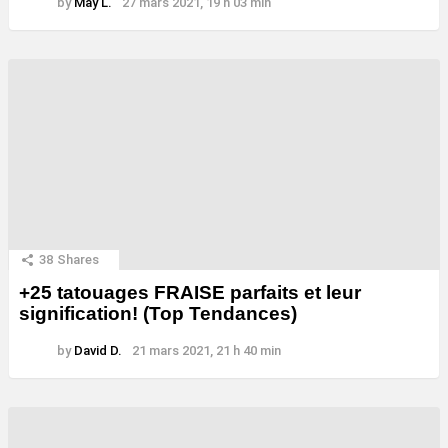
by
May L.
27 mars 2021, 19 h 03 min
38
Shares
+25 tatouages ​​FRAISE parfaits et leur
signification! (Top Tendances)
by
David D.
21 mars 2021, 21 h 40 min