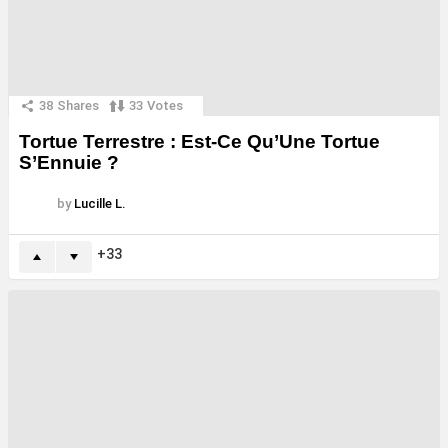
38
Shares
33
Votes
Tortue Terrestre : Est-Ce Qu’Une Tortue
S’Ennuie ?
by
Lucille L.
33