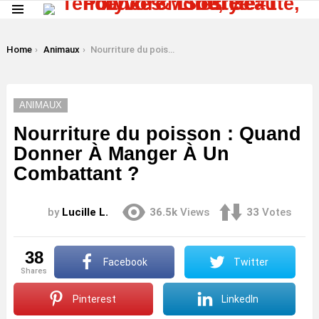
Menu
LATEST
STORIES
You are here:
Home
Animaux
Nourriture du poisson : Quand Donner À Manger À Un Combattant ?
ANIMAUX
Nourriture du poisson : Quand
Donner À Manger À Un
Combattant ?
by
Lucille L.
36.5k
Views
33
Votes
38
Facebook
Twitter
shares
Pinterest
LinkedIn