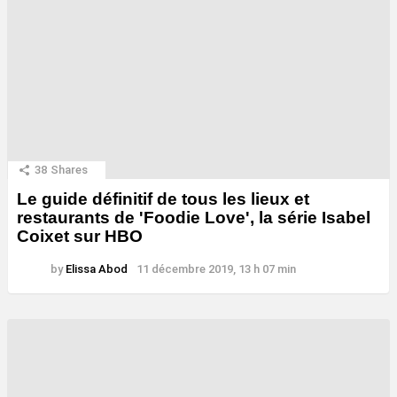
38
Shares
Le guide définitif de tous les lieux et
restaurants de 'Foodie Love', la série Isabel
Coixet sur HBO
by
Elissa Abod
11 décembre 2019, 13 h 07 min