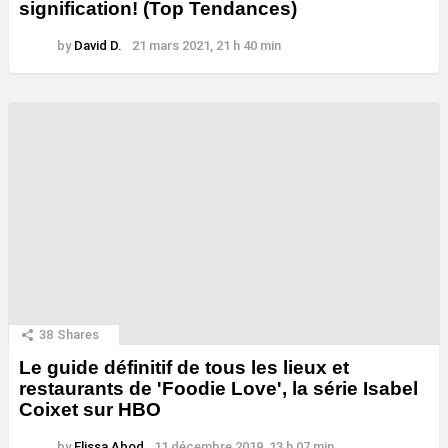
signification! (Top Tendances)
by
David D.
21 mars 2021, 21 h 40 min
38
Shares
Le guide définitif de tous les lieux et
restaurants de 'Foodie Love', la série Isabel
Coixet sur HBO
by
Elissa Abod
11 décembre 2019, 13 h 07 min