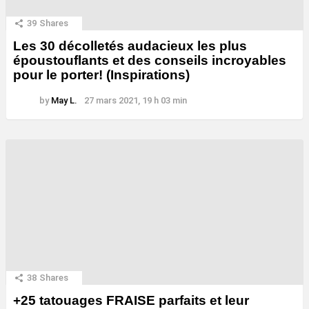
39
Shares
Les 30 décolletés audacieux les plus
époustouflants et des conseils incroyables
pour le porter! (Inspirations)
by
May L.
27 mars 2021, 19 h 03 min
38
Shares
+25 tatouages ​​FRAISE parfaits et leur