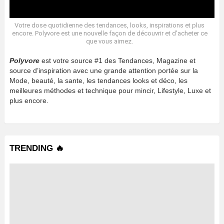
Votre dose quotidienne des tendances, looks, inspirations et plus
encore. Polyvore est une nouvelle façon de découvrir et d’acheter ce
que vous aimez.
Polyvore
est votre source #1 des Tendances, Magazine et
source d’inspiration avec une grande attention portée sur la
Mode, beauté, la sante, les tendances looks et déco, les
meilleures méthodes et technique pour mincir, Lifestyle, Luxe et
plus encore.
TRENDING 🔥