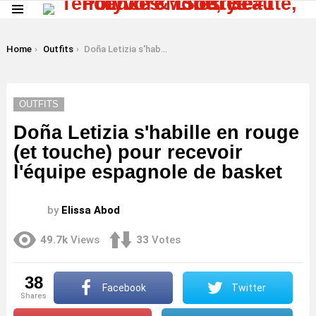
Menu
LATEST
STORIES
You are here:
Home
Outfits
Doña Letizia s'habille en rouge (et touche) pour recevoir l'équipe espagnole de basket
OUTFITS
Doña Letizia s'habille en rouge
(et touche) pour recevoir
l'équipe espagnole de basket
by
Elissa Abod
49.7k
Views
33
Votes
38
Facebook
Twitter
shares