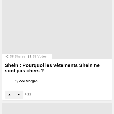
38
Shares
33
Votes
Shein : Pourquoi les vêtements Shein ne
sont pas chers ?
by
Zoé Morgan
33