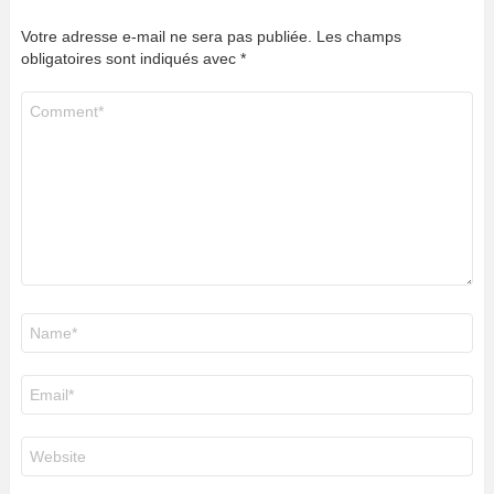
Votre adresse e-mail ne sera pas publiée.
Les champs
obligatoires sont indiqués avec
*
Commentaire
*
Nom
*
E-
mail
*
Site
web