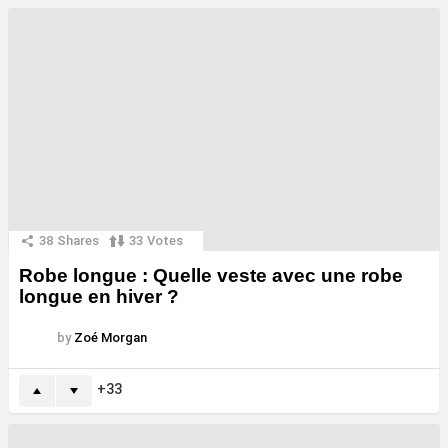
38
Shares
33
Votes
Robe longue : Quelle veste avec une robe
longue en hiver ?
by
Zoé Morgan
33