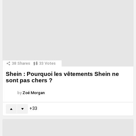
38
Shares
33
Votes
Shein : Pourquoi les vêtements Shein ne
sont pas chers ?
by
Zoé Morgan
33