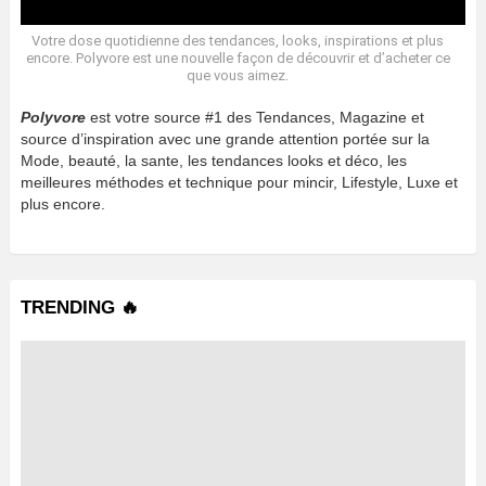
Votre dose quotidienne des tendances, looks, inspirations et plus
encore. Polyvore est une nouvelle façon de découvrir et d’acheter ce
que vous aimez.
Polyvore
est votre source #1 des Tendances, Magazine et
source d’inspiration avec une grande attention portée sur la
Mode, beauté, la sante, les tendances looks et déco, les
meilleures méthodes et technique pour mincir, Lifestyle, Luxe et
plus encore.
TRENDING 🔥