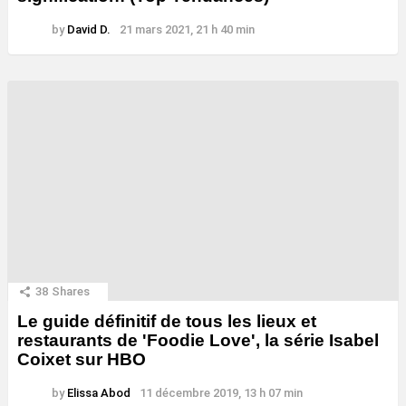
by
David D.
21 mars 2021, 21 h 40 min
38
Shares
Le guide définitif de tous les lieux et
restaurants de 'Foodie Love', la série Isabel
Coixet sur HBO
by
Elissa Abod
11 décembre 2019, 13 h 07 min