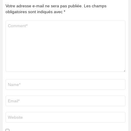
Votre adresse e-mail ne sera pas publiée.
Les champs
obligatoires sont indiqués avec
*
Commentaire
*
Nom
*
E-
mail
*
Site
web