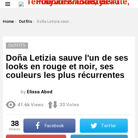
Menu
LATEST
STORIES
You are here:
Home
Outfits
Doña Letizia sauve l'un de ses looks en rouge et noir, ses couleurs les plus récurrentes
OUTFITS
Doña Letizia sauve l'un de ses
looks en rouge et noir, ses
couleurs les plus récurrentes
by
Elissa Abod
41.6k
Views
33
Votes
38
Facebook
Twitter
shares