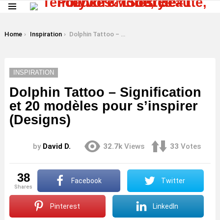
Menu
LATEST
STORIES
You are here:
Home
Inspiration
Dolphin Tattoo – Signification et 20 modèles pour s’inspirer (Designs)
INSPIRATION
Dolphin Tattoo – Signification
et 20 modèles pour s’inspirer
(Designs)
by
David D.
32.7k
Views
33
Votes
38
Facebook
Twitter
shares
Pinterest
LinkedIn