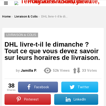
Menu
LATEST
STORIES
You are here:
Home
Livraison & Colis
DHL livre-t-il le dimanche ? Tout ce que vous devez savoir sur leurs horaires de livraison.
LIVRAISON & COLIS
DHL livre-t-il le dimanche ?
Tout ce que vous devez savoir
sur leurs horaires de livraison.
by
Jamilla P.
52k
Views
33
Votes
38
Facebook
Twitter
shares
Pinterest
LinkedIn