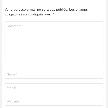
Votre adresse e-mail ne sera pas publiée.
Les champs
obligatoires sont indiqués avec
*
Commentaire
*
Nom
*
E-
mail
*
Site
web