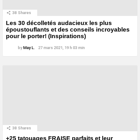
38
Shares
Les 30 décolletés audacieux les plus
époustouflants et des conseils incroyables
pour le porter! (Inspirations)
by
May L.
27 mars 2021, 19 h 03 min
38
Shares
+25 tatouages ​​FRAISE parfaits et leur