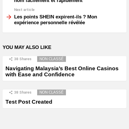
nom facilement et rapidement
Next article
Les points SHEIN expirent-ils ? Mon
expérience personnelle révélée
YOU MAY ALSO LIKE
38
Shares
NON CLASSÉ
Navigating Malaysia’s Best Online Casinos
with Ease and Confidence
38
Shares
NON CLASSÉ
Test Post Created