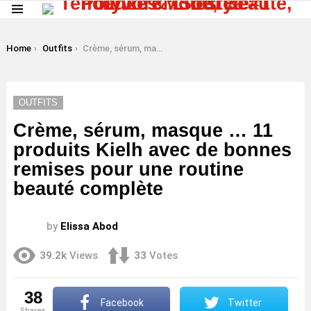
Menu
LATEST
STORIES
You are here:
Home
Outfits
Crème, sérum, masque … 11 produits Kielh avec de bonnes remises pour une routine beauté complète
OUTFITS
Crème, sérum, masque … 11
produits Kielh avec de bonnes
remises pour une routine
beauté complète
by
Elissa Abod
39.2k
Views
33
Votes
38
Facebook
Twitter
shares