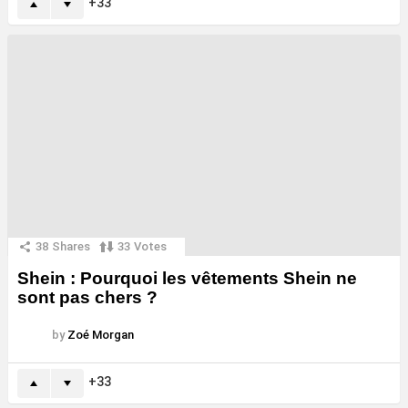
33
38
Shares
33
Votes
Shein : Pourquoi les vêtements Shein ne
sont pas chers ?
by
Zoé Morgan
33