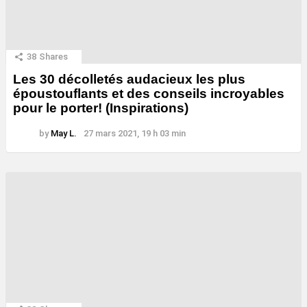
38
Shares
Les 30 décolletés audacieux les plus
époustouflants et des conseils incroyables
pour le porter! (Inspirations)
by
May L.
27 mars 2021, 19 h 03 min