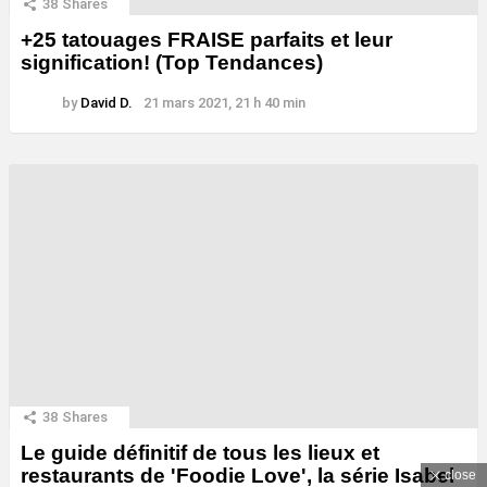
38
Shares
+25 tatouages ​​FRAISE parfaits et leur
signification! (Top Tendances)
by
David D.
21 mars 2021, 21 h 40 min
38
Shares
Le guide définitif de tous les lieux et
restaurants de 'Foodie Love', la série Isabel
close