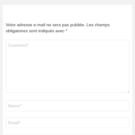
Votre adresse e-mail ne sera pas publiée.
Les champs
obligatoires sont indiqués avec
*
Commentaire
*
Nom
*
E-
mail
*