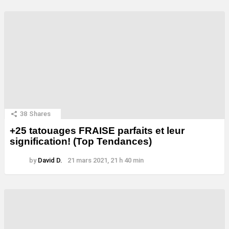
38
Shares
+25 tatouages ​​FRAISE parfaits et leur
signification! (Top Tendances)
by
David D.
21 mars 2021, 21 h 40 min