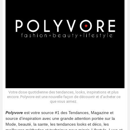
Votre dose quotidienne des tendances, looks, inspirations et plus
encore. Polyvore est une nouvelle façon de découvrir et d’acheter ce
que vous aimez.
Polyvore
est votre source #1 des Tendances, Magazine et
source d’inspiration avec une grande attention portée sur la
Mode, beauté, la sante, les tendances looks et déco, les