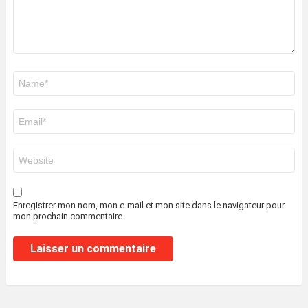
Nom
*
E-
mail
*
Site
web
Enregistrer mon nom, mon e-mail et mon site dans le navigateur pour
mon prochain commentaire.