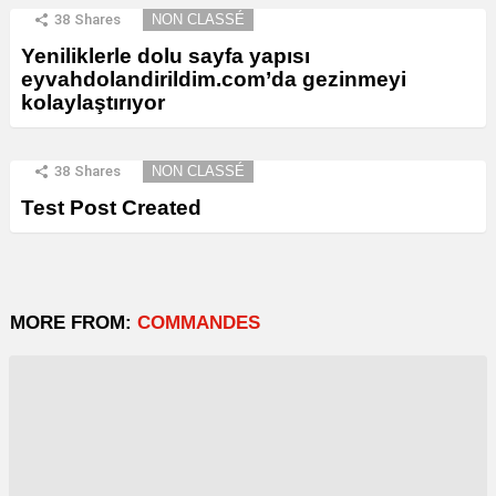
38
Shares
NON CLASSÉ
Yeniliklerle dolu sayfa yapısı
eyvahdolandirildim.com’da gezinmeyi
kolaylaştırıyor
38
Shares
NON CLASSÉ
Test Post Created
MORE FROM:
COMMANDES