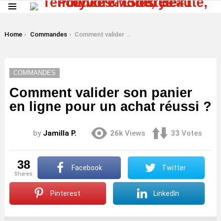
Menu
LATEST
STORIES
You are here:
Home
Commandes
Comment valider son panier en ligne pour un achat réussi ?
COMMANDES
Comment valider son panier
en ligne pour un achat réussi ?
by
Jamilla P.
26k
Views
33
Votes
38
Facebook
Twitter
shares
Pinterest
LinkedIn