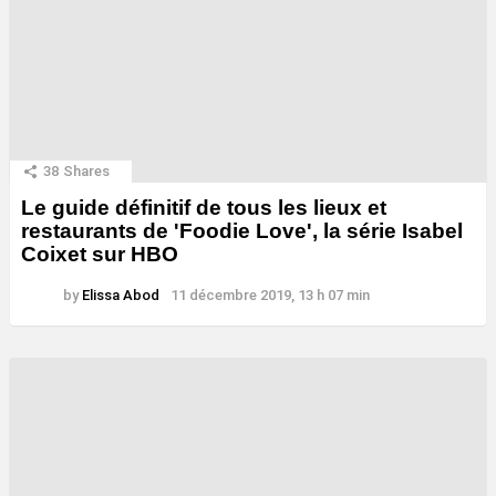
38
Shares
Le guide définitif de tous les lieux et
restaurants de 'Foodie Love', la série Isabel
Coixet sur HBO
by
Elissa Abod
11 décembre 2019, 13 h 07 min