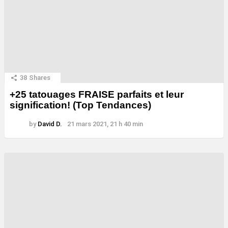
38
Shares
+25 tatouages ​​FRAISE parfaits et leur
signification! (Top Tendances)
by
David D.
21 mars 2021, 21 h 40 min