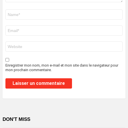
Nom
*
E-
mail
*
Site
web
Enregistrer mon nom, mon e-mail et mon site dans le navigateur pour
mon prochain commentaire.
DON'T MISS