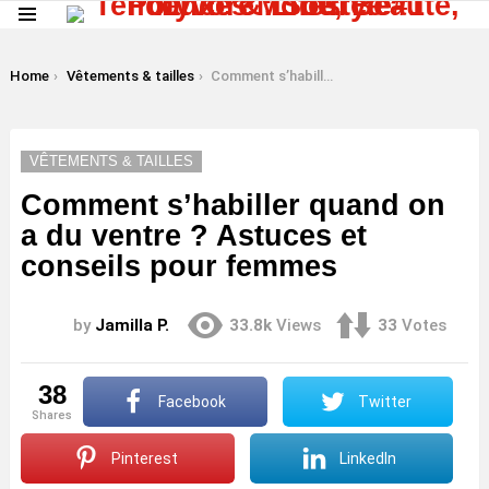
Menu
LATEST
STORIES
You are here:
Home
Vêtements & tailles
Comment s’habiller quand on a du ventre ? Astuces et conseils pour femmes
VÊTEMENTS & TAILLES
Comment s’habiller quand on
a du ventre ? Astuces et
conseils pour femmes
by
Jamilla P.
33.8k
Views
33
Votes
38
Facebook
Twitter
shares
Pinterest
LinkedIn