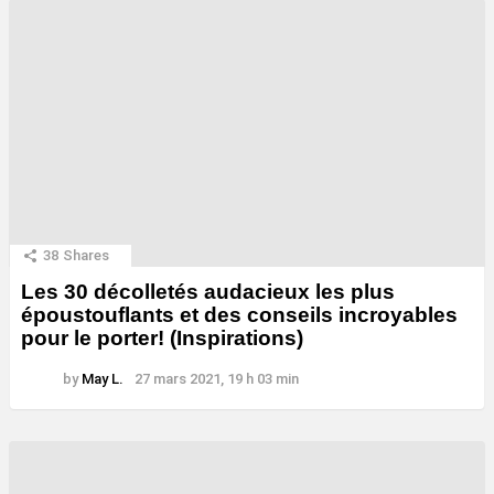
38
Shares
Les 30 décolletés audacieux les plus
époustouflants et des conseils incroyables
pour le porter! (Inspirations)
by
May L.
27 mars 2021, 19 h 03 min