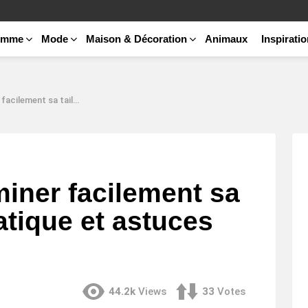
emme
Mode
Maison & Décoration
Animaux
Inspirati
 Guide pratique et astuces utiles.
iner facilement sa
ratique et astuces
44.2k
Views
33
Votes