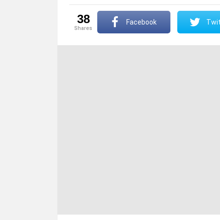
38
Facebook
Twit
shares