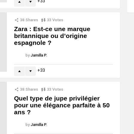
33
38
Shares
33
Votes
Zara : Est-ce une marque
britannique ou d’origine
espagnole ?
by
Jamilla P.
33
38
Shares
33
Votes
Quel type de jupe privilégier
pour une élégance parfaite à 50
ans ?
by
Jamilla P.