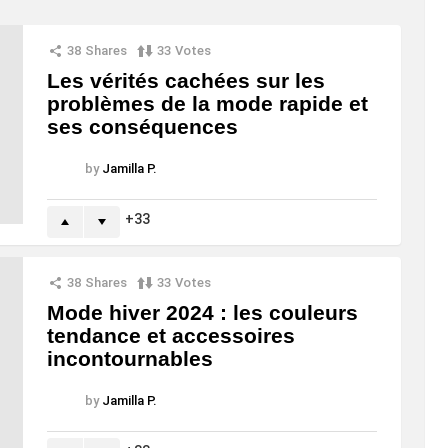
38
Shares
33
Votes
Les vérités cachées sur les
problèmes de la mode rapide et
ses conséquences
by
Jamilla P.
33
38
Shares
33
Votes
Mode hiver 2024 : les couleurs
tendance et accessoires
incontournables
by
Jamilla P.