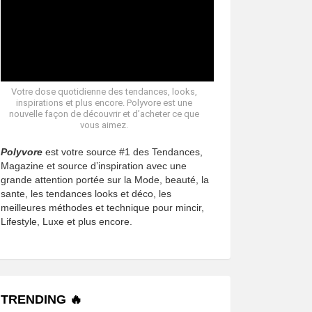
Votre dose quotidienne des tendances, looks,
inspirations et plus encore. Polyvore est une
nouvelle façon de découvrir et d’acheter ce que
vous aimez.
Polyvore
est votre source #1 des Tendances,
Magazine et source d’inspiration avec une
grande attention portée sur la Mode, beauté, la
sante, les tendances looks et déco, les
meilleures méthodes et technique pour mincir,
Lifestyle, Luxe et plus encore.
TRENDING 🔥