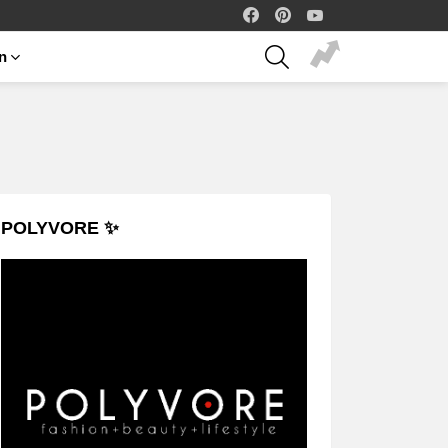
facebook
pinterest
youtube
SEARCH
on
POLYVORE ✨