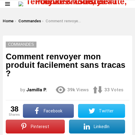
Menu
LATEST
STORIES
You are here:
Home
Commandes
Comment renvoyer mon produit facilement sans tracas ?
COMMANDES
Comment renvoyer mon
produit facilement sans tracas
?
by
Jamilla P.
39k
Views
33
Votes
38
Facebook
Twitter
shares
Pinterest
LinkedIn