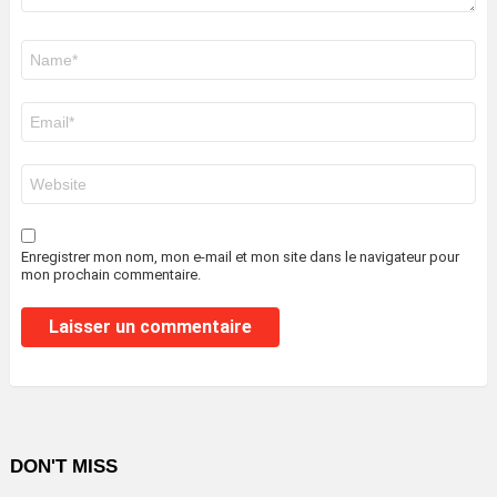
Nom
*
E-
mail
*
Site
web
Enregistrer mon nom, mon e-mail et mon site dans le navigateur pour
mon prochain commentaire.
DON'T MISS