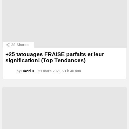
38
Shares
+25 tatouages ​​FRAISE parfaits et leur
signification! (Top Tendances)
by
David D.
21 mars 2021, 21 h 40 min