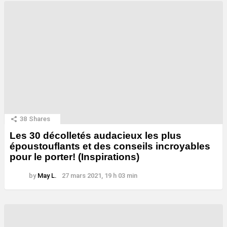
38
Shares
Les 30 décolletés audacieux les plus
époustouflants et des conseils incroyables
pour le porter! (Inspirations)
by
May L.
27 mars 2021, 19 h 03 min