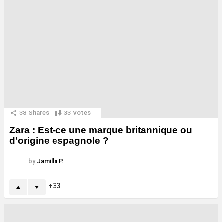
38
Shares
33
Votes
Zara : Est-ce une marque britannique ou
d’origine espagnole ?
by
Jamilla P.
33