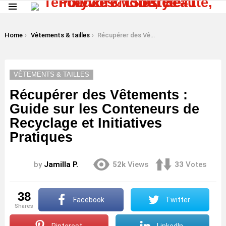
Menu
LATEST
STORIES
You are here:
Home
Vêtements & tailles
Récupérer des Vêtements : Guide sur les Conteneurs de Recyclage et Initiatives Pratiques
VÊTEMENTS & TAILLES
Récupérer des Vêtements :
Guide sur les Conteneurs de
Recyclage et Initiatives
Pratiques
by
Jamilla P.
52k
Views
33
Votes
38
Facebook
Twitter
shares