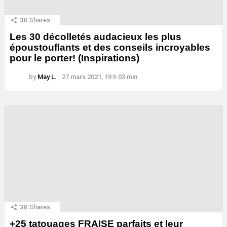
38
Shares
Les 30 décolletés audacieux les plus
époustouflants et des conseils incroyables
pour le porter! (Inspirations)
by
May L.
27 mars 2021, 19 h 03 min
38
Shares
+25 tatouages ​​FRAISE parfaits et leur