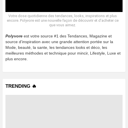
Votre dose quotidienne des tendances, looks, inspirations et plus
encore. Polyvore est une nouvelle façon de découvrir et d’acheter ce
que vous aimez.
Polyvore
est votre source #1 des Tendances, Magazine et
source d’inspiration avec une grande attention portée sur la
Mode, beauté, la sante, les tendances looks et déco, les
meilleures méthodes et technique pour mincir, Lifestyle, Luxe et
plus encore.
TRENDING 🔥