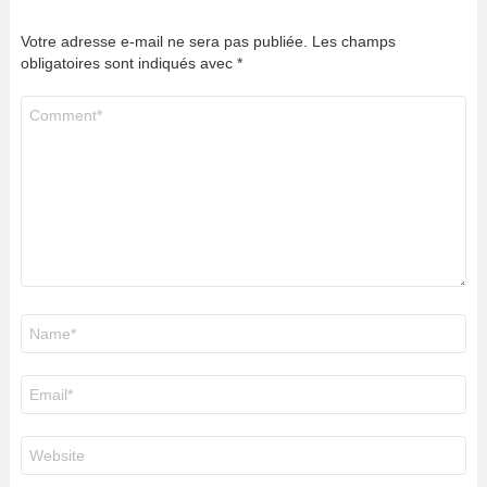
Votre adresse e-mail ne sera pas publiée.
Les champs
obligatoires sont indiqués avec
*
Commentaire
*
Nom
*
E-
mail
*
Site
web