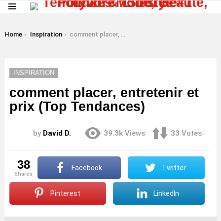
Menu
LATEST
STORIES
You are here:
Home
Inspiration
comment placer, entretenir et prix (Top Tendances)
INSPIRATION
comment placer, entretenir et
prix (Top Tendances)
by
David D.
39.3k
Views
33
Votes
38
Facebook
Twitter
shares
Pinterest
LinkedIn