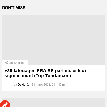
DON'T MISS
38
Shares
+25 tatouages ​​FRAISE parfaits et leur
signification! (Top Tendances)
by
David D.
21 mars 2021, 21 h 40 min