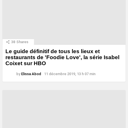
38
Shares
Le guide définitif de tous les lieux et
restaurants de 'Foodie Love', la série Isabel
Coixet sur HBO
by
Elissa Abod
11 décembre 2019, 13 h 07 min