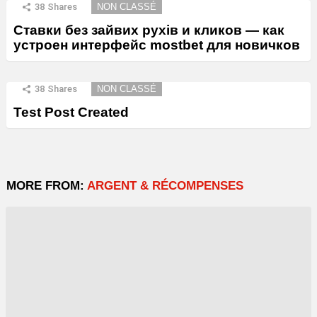
38
Shares
NON CLASSÉ
Ставки без зайвих рухів и кликов — как
устроен интерфейс mostbet для новичков
38
Shares
NON CLASSÉ
Test Post Created
MORE FROM:
ARGENT & RÉCOMPENSES