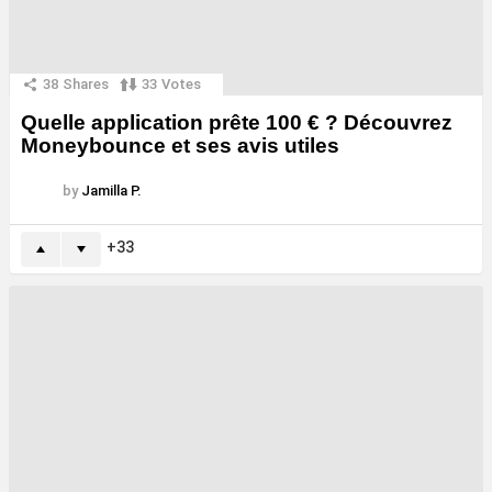
38
Shares
33
Votes
Quelle application prête 100 € ? Découvrez
Moneybounce et ses avis utiles
by
Jamilla P.
33