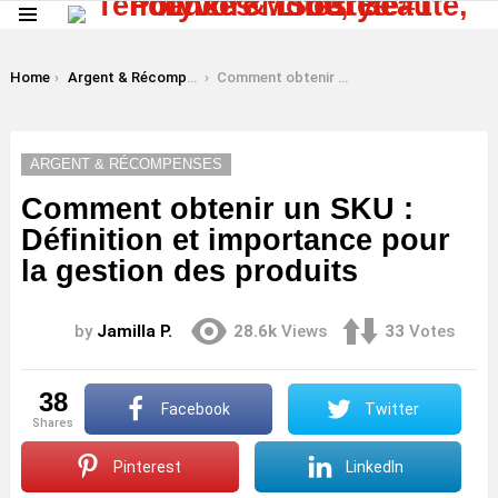
Menu
LATEST
STORIES
You are here:
Home
Argent & Récompenses
Comment obtenir un SKU : Définition et importance pour la gestion des produits
ARGENT & RÉCOMPENSES
Comment obtenir un SKU :
Définition et importance pour
la gestion des produits
by
Jamilla P.
28.6k
Views
33
Votes
38
Facebook
Twitter
shares
Pinterest
LinkedIn