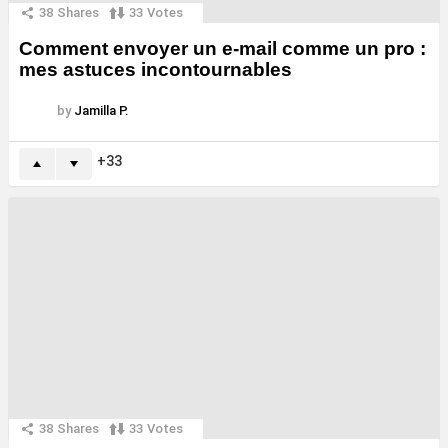
38
Shares
33
Votes
Comment envoyer un e-mail comme un pro :
mes astuces incontournables
by
Jamilla P.
33
38
Shares
33
Votes