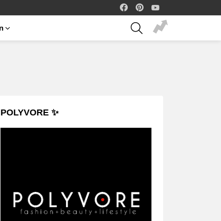
facebook
pinterest
youtube
SEARCH
on
POLYVORE ✨