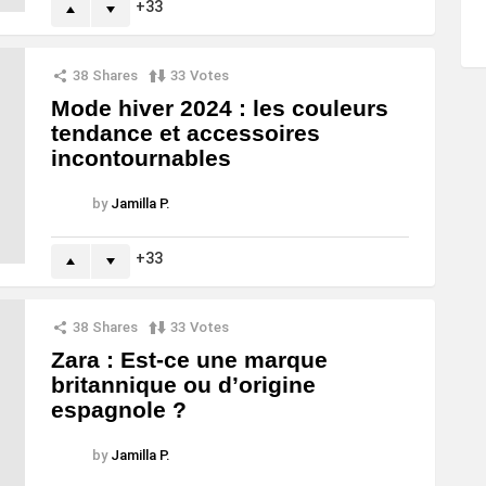
33
38
Shares
33
Votes
Mode hiver 2024 : les couleurs
tendance et accessoires
incontournables
by
Jamilla P.
33
38
Shares
33
Votes
Zara : Est-ce une marque
britannique ou d’origine
espagnole ?
by
Jamilla P.