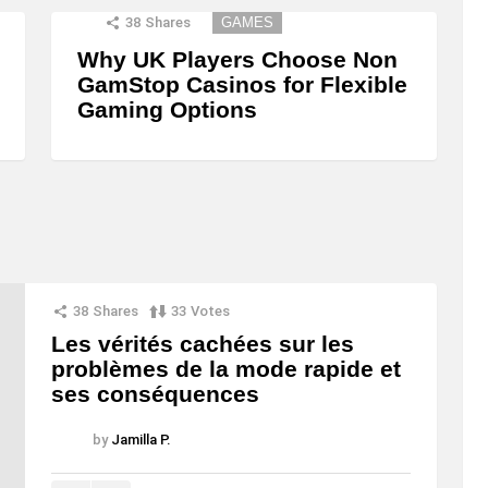
38
Shares
GAMES
Why UK Players Choose Non
GamStop Casinos for Flexible
Gaming Options
38
Shares
33
Votes
Les vérités cachées sur les
problèmes de la mode rapide et
ses conséquences
by
Jamilla P.