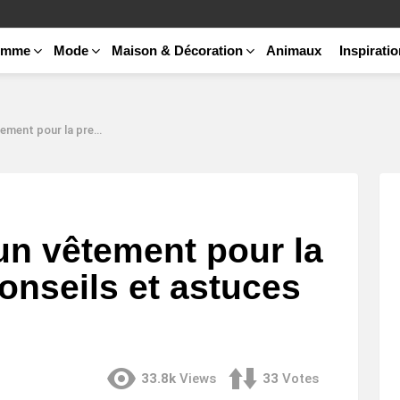
emme
Mode
Maison & Décoration
Animaux
Inspirati
fois : conseils et astuces pratiques
n vêtement pour la
conseils et astuces
33.8k
Views
33
Votes