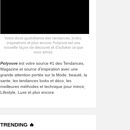
Votre dose quotidienne des tendances, looks,
inspirations et plus encore. Polyvore est une
nouvelle façon de découvrir et d’acheter ce que
vous aimez.
Polyvore
est votre source #1 des Tendances,
Magazine et source d’inspiration avec une
grande attention portée sur la Mode, beauté, la
sante, les tendances looks et déco, les
meilleures méthodes et technique pour mincir,
Lifestyle, Luxe et plus encore.
TRENDING 🔥