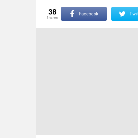
38
Facebook
Twit
shares