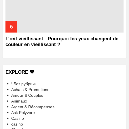
L’œil vieillissant : Pourquoi les yeux changent de
couleur en vieillissant ?
EXPLORE 💖
! Без рубрики
Achats & Promotions
Amour & Couples
Animaux
Argent & Récompenses
Ask Polyvore
Casino
casino