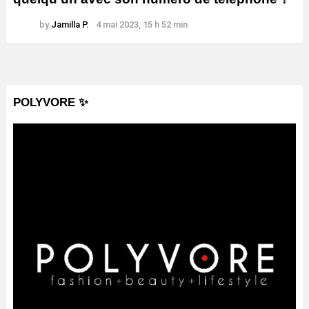
by
Jamilla P.
4 mai 2023, 15 h 52 min
POLYVORE ✨