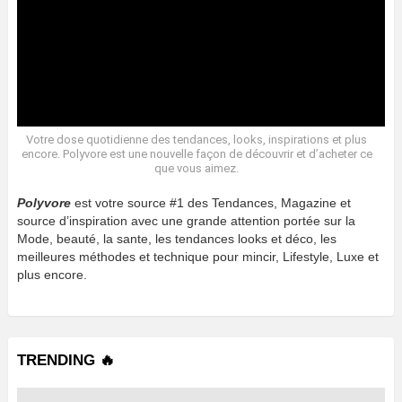
Votre dose quotidienne des tendances, looks, inspirations et plus
encore. Polyvore est une nouvelle façon de découvrir et d’acheter ce
que vous aimez.
Polyvore
est votre source #1 des Tendances, Magazine et
source d’inspiration avec une grande attention portée sur la
Mode, beauté, la sante, les tendances looks et déco, les
meilleures méthodes et technique pour mincir, Lifestyle, Luxe et
plus encore.
TRENDING 🔥