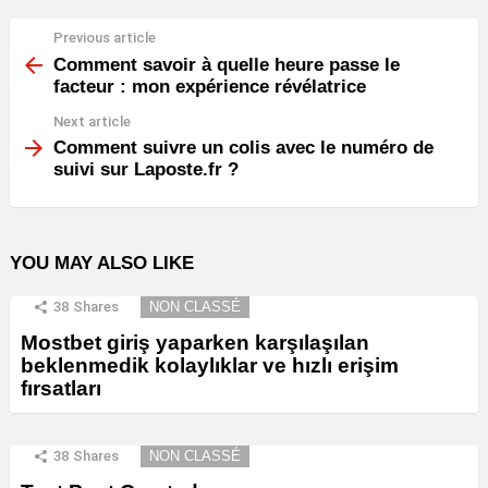
Previous article
See
more
Comment savoir à quelle heure passe le
facteur : mon expérience révélatrice
Next article
Comment suivre un colis avec le numéro de
suivi sur Laposte.fr ?
YOU MAY ALSO LIKE
38
Shares
NON CLASSÉ
Mostbet giriş yaparken karşılaşılan
beklenmedik kolaylıklar ve hızlı erişim
fırsatları
38
Shares
NON CLASSÉ