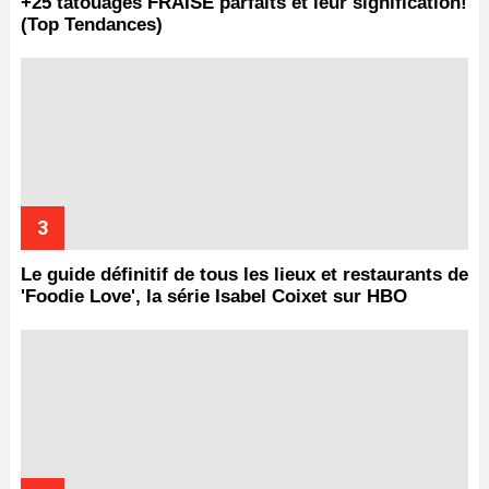
+25 tatouages ​​FRAISE parfaits et leur signification!
(Top Tendances)
Le guide définitif de tous les lieux et restaurants de
'Foodie Love', la série Isabel Coixet sur HBO