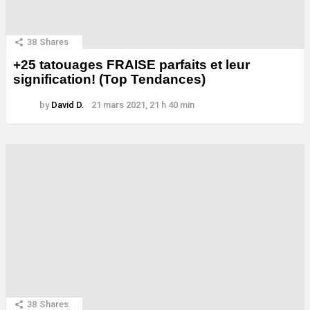
38
Shares
+25 tatouages ​​FRAISE parfaits et leur
signification! (Top Tendances)
by
David D.
21 mars 2021, 21 h 40 min
38
Shares