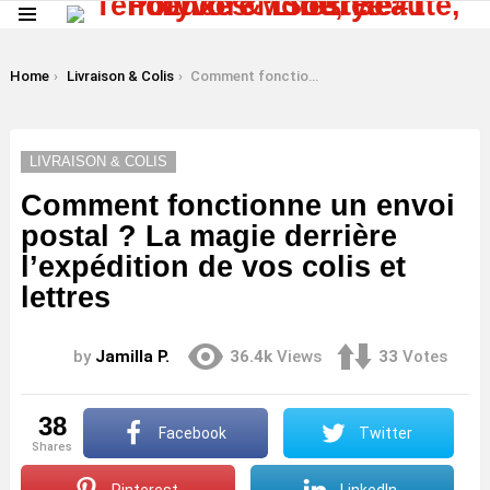
Menu
LATEST
STORIES
You are here:
Home
Livraison & Colis
Comment fonctionne un envoi postal ? La magie derrière l’expédition de vos colis et lettres
LIVRAISON & COLIS
Comment fonctionne un envoi
postal ? La magie derrière
l’expédition de vos colis et
lettres
by
Jamilla P.
36.4k
Views
33
Votes
38
Facebook
Twitter
shares