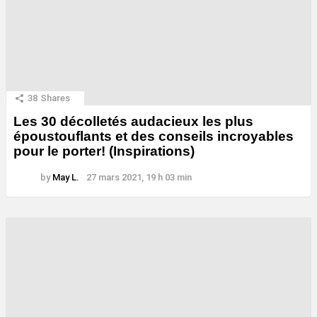
38
Shares
Les 30 décolletés audacieux les plus
époustouflants et des conseils incroyables
pour le porter! (Inspirations)
by
May L.
27 mars 2021, 19 h 03 min