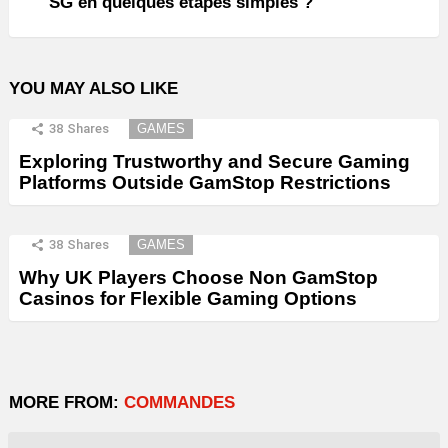
SG en quelques étapes simples ?
YOU MAY ALSO LIKE
38
Shares
GAMES
Exploring Trustworthy and Secure Gaming
Platforms Outside GamStop Restrictions
38
Shares
GAMES
Why UK Players Choose Non GamStop
Casinos for Flexible Gaming Options
MORE FROM:
COMMANDES