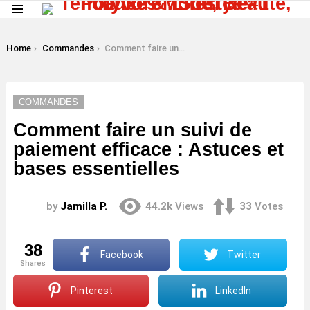
Menu
LATEST
STORIES
You are here:
Home
Commandes
Comment faire un suivi de paiement efficace : Astuces et bases essentielles
COMMANDES
Comment faire un suivi de
paiement efficace : Astuces et
bases essentielles
by
Jamilla P.
44.2k
Views
33
Votes
38
Facebook
Twitter
shares
Pinterest
LinkedIn