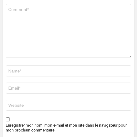
Commentaire
*
Nom
*
E-
mail
*
Site
web
Enregistrer mon nom, mon e-mail et mon site dans le navigateur pour
mon prochain commentaire.