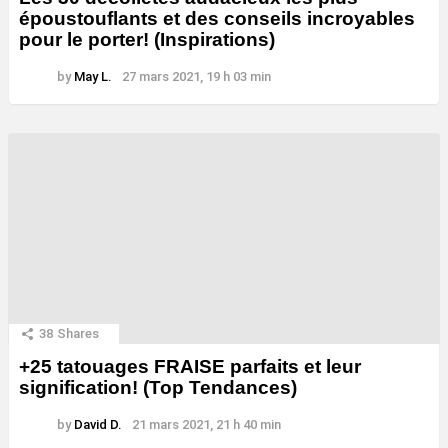
époustouflants et des conseils incroyables
pour le porter! (Inspirations)
by
May L.
27 mars 2021, 19 h 03 min
38
Shares
+25 tatouages ​​FRAISE parfaits et leur
signification! (Top Tendances)
by
David D.
21 mars 2021, 21 h 40 min