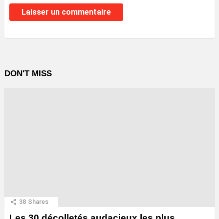
DON'T MISS
38
Shares
Les 30 décolletés audacieux les plus