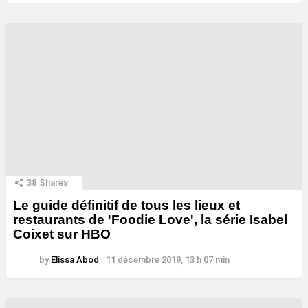
38
Shares
Le guide définitif de tous les lieux et
restaurants de 'Foodie Love', la série Isabel
Coixet sur HBO
by
Elissa Abod
11 décembre 2019, 13 h 07 min