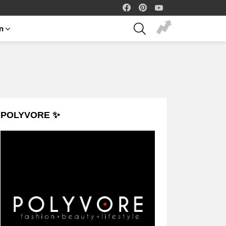
facebook
pinterest
youtube
SEARCH
on
POLYVORE ✨