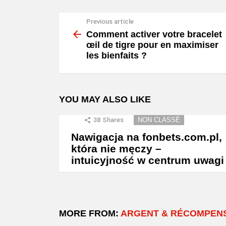
Previous article
See
more
Comment activer votre bracelet
œil de tigre pour en maximiser
les bienfaits ?
YOU MAY ALSO LIKE
38
Shares
NON CLASSÉ
Nawigacja na fonbets.com.pl,
która nie męczy –
intuicyjność w centrum uwagi
MORE FROM:
ARGENT & RÉCOMPEN