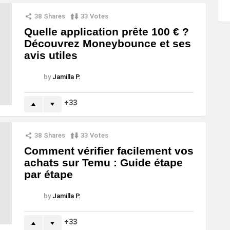
38
Shares
33
Votes
Quelle application prête 100 € ?
Découvrez Moneybounce et ses
avis utiles
by
Jamilla P.
33
38
Shares
33
Votes
Comment vérifier facilement vos
achats sur Temu : Guide étape
par étape
by
Jamilla P.
33