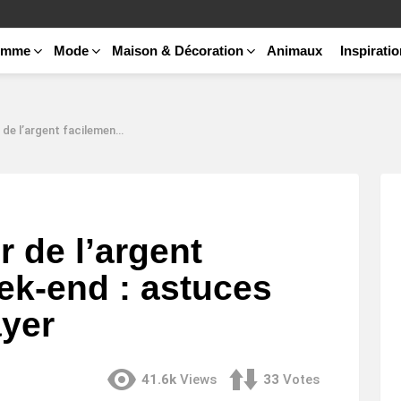
emme
Mode
Maison & Décoration
Animaux
Inspirati
nt le week-end : astuces pratiques à essayer
 de l’argent
ek-end : astuces
ayer
41.6k
Views
33
Votes