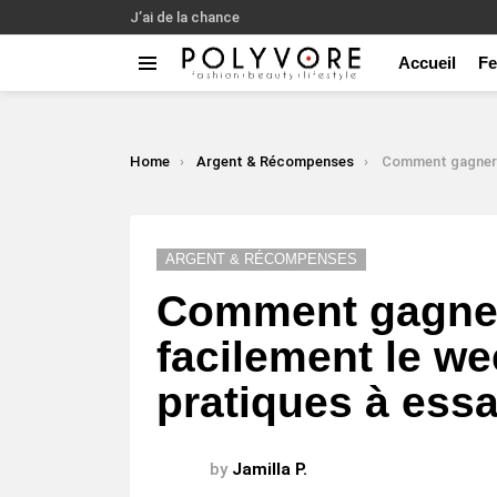
J’ai de la chance
Accueil
F
Menu
LATEST
STORIES
You are here:
Home
Argent & Récompenses
Comment gagner de l’argent facileme
ARGENT & RÉCOMPENSES
Comment gagner
facilement le we
pratiques à ess
by
Jamilla P.