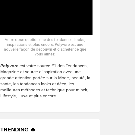
Votre dose quotidienne des tendances, looks,
inspirations et plus encore. Polyvore est une
nouvelle façon de découvrir et d’acheter ce que
vous aimez.
Polyvore
est votre source #1 des Tendances,
Magazine et source d’inspiration avec une
grande attention portée sur la Mode, beauté, la
sante, les tendances looks et déco, les
meilleures méthodes et technique pour mincir,
Lifestyle, Luxe et plus encore.
TRENDING 🔥