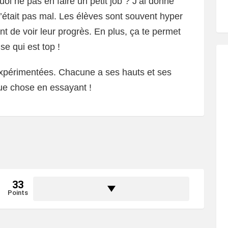
quoi ne pas en faire un petit job ? J’ai donné
’était pas mal. Les élèves sont souvent hyper
ant de voir leur progrès. En plus, ça te permet
se qui est top !
i expérimentées. Chacune a ses hauts et ses
ue chose en essayant !
33
Points