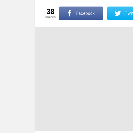
38
Facebook
Twit
shares