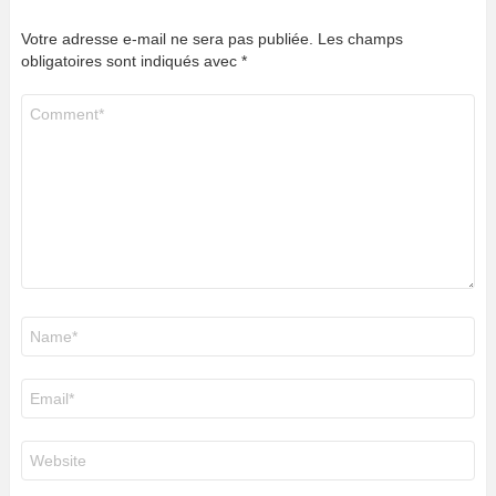
Votre adresse e-mail ne sera pas publiée.
Les champs
obligatoires sont indiqués avec
*
Commentaire
*
Nom
*
E-
mail
*
Site
web