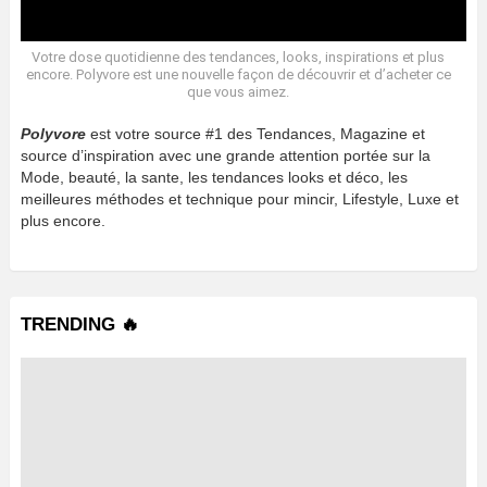
Votre dose quotidienne des tendances, looks, inspirations et plus
encore. Polyvore est une nouvelle façon de découvrir et d’acheter ce
que vous aimez.
Polyvore
est votre source #1 des Tendances, Magazine et
source d’inspiration avec une grande attention portée sur la
Mode, beauté, la sante, les tendances looks et déco, les
meilleures méthodes et technique pour mincir, Lifestyle, Luxe et
plus encore.
TRENDING 🔥