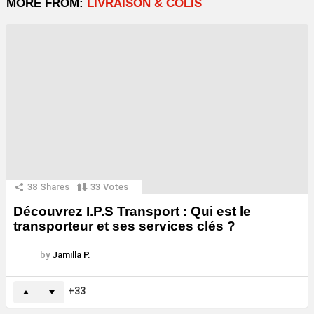
MORE FROM:
LIVRAISON & COLIS
38
Shares
33
Votes
Découvrez I.P.S Transport : Qui est le
transporteur et ses services clés ?
by
Jamilla P.
33