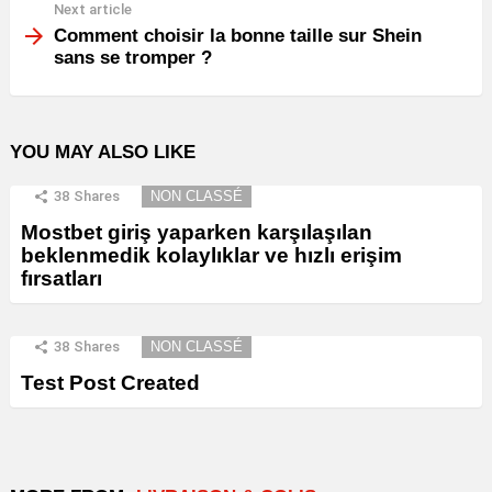
Next article
Comment choisir la bonne taille sur Shein
sans se tromper ?
YOU MAY ALSO LIKE
38
Shares
NON CLASSÉ
Mostbet giriş yaparken karşılaşılan
beklenmedik kolaylıklar ve hızlı erişim
fırsatları
38
Shares
NON CLASSÉ
Test Post Created