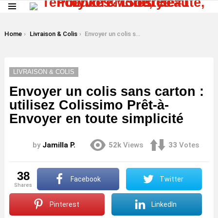
Menu
LATEST
STORIES
You are here:
Home
Livraison & Colis
Envoyer un colis sans carton : utilisez Colissimo Prêt-à-Envoyer en toute simplicité
LIVRAISON & COLIS
Envoyer un colis sans carton :
utilisez Colissimo Prêt-à-
Envoyer en toute simplicité
by
Jamilla P.
52k
Views
33
Votes
38
Facebook
Twitter
shares
Pinterest
LinkedIn