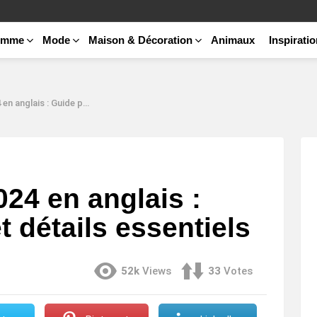
emme
Mode
Maison & Décoration
Animaux
Inspirati
ide pratique et détails essentiels
24 en anglais :
t détails essentiels
52k
Views
33
Votes