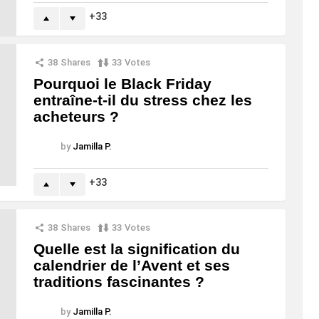
33
38
Shares
33
Votes
Pourquoi le Black Friday
entraîne-t-il du stress chez les
acheteurs ?
by
Jamilla P.
33
38
Shares
33
Votes
Quelle est la signification du
calendrier de l’Avent et ses
traditions fascinantes ?
by
Jamilla P.