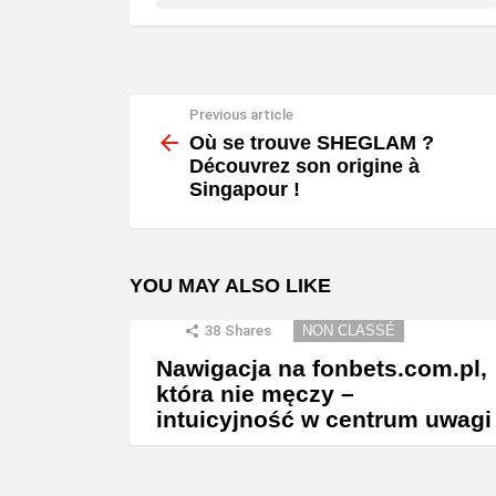
Previous article
See
more
Où se trouve SHEGLAM ?
Découvrez son origine à
Singapour !
YOU MAY ALSO LIKE
38
Shares
NON CLASSÉ
Nawigacja na fonbets.com.pl,
która nie męczy –
intuicyjność w centrum uwagi