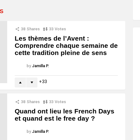
S
38
Shares
33
Votes
Les thèmes de l’Avent :
Comprendre chaque semaine de
cette tradition pleine de sens
by
Jamilla P.
33
38
Shares
33
Votes
Quand ont lieu les French Days
et quand est le free day ?
by
Jamilla P.