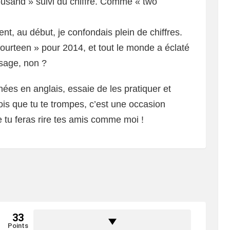
housand » suivi du chiffre. Comme « two
, au début, je confondais plein de chiffres.
ourteen » pour 2014, et tout le monde a éclaté
issage, non ?
nées en anglais, essaie de les pratiquer et
ois que tu te trompes, c’est une occasion
e tu feras rire tes amis comme moi !
33
Points