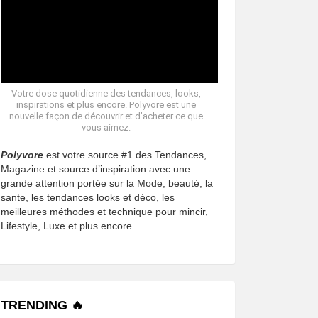
Votre dose quotidienne des tendances, looks,
inspirations et plus encore. Polyvore est une
nouvelle façon de découvrir et d’acheter ce que
vous aimez.
Polyvore
est votre source #1 des Tendances,
Magazine et source d’inspiration avec une
grande attention portée sur la Mode, beauté, la
sante, les tendances looks et déco, les
meilleures méthodes et technique pour mincir,
Lifestyle, Luxe et plus encore.
TRENDING 🔥