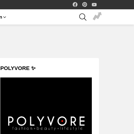
facebook
pinterest
youtube
SEARCH
on
POLYVORE ✨