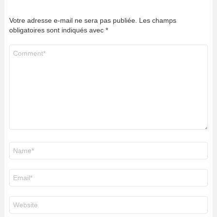
Votre adresse e-mail ne sera pas publiée.
Les champs
obligatoires sont indiqués avec
*
Commentaire
*
Nom
*
E-
mail
*
Site
web