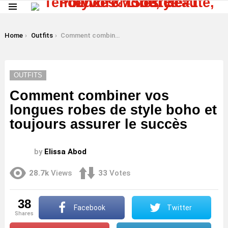
Menu
LATEST
STORIES
You are here:
Home
Outfits
Comment combiner vos longues robes de style boho et toujours assurer le succès
OUTFITS
Comment combiner vos
longues robes de style boho et
toujours assurer le succès
by
Elissa Abod
28.7k
Views
33
Votes
38
Facebook
Twitter
shares