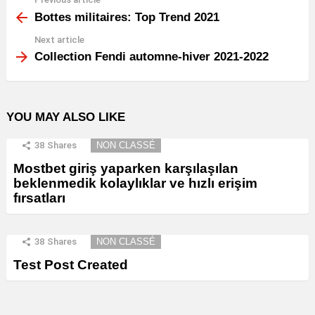
See
more
Bottes militaires: Top Trend 2021
Next article
Collection Fendi automne-hiver 2021-2022
YOU MAY ALSO LIKE
38
Shares
NON CLASSÉ
Mostbet giriş yaparken karşılaşılan
beklenmedik kolaylıklar ve hızlı erişim
fırsatları
38
Shares
NON CLASSÉ
Test Post Created