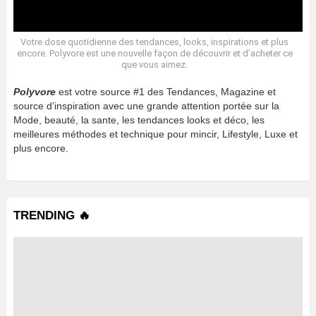
Votre dose quotidienne des tendances, looks, inspirations et plus
encore. Polyvore est une nouvelle façon de découvrir et d’acheter ce
que vous aimez.
Polyvore
est votre source #1 des Tendances, Magazine et
source d’inspiration avec une grande attention portée sur la
Mode, beauté, la sante, les tendances looks et déco, les
meilleures méthodes et technique pour mincir, Lifestyle, Luxe et
plus encore.
TRENDING 🔥