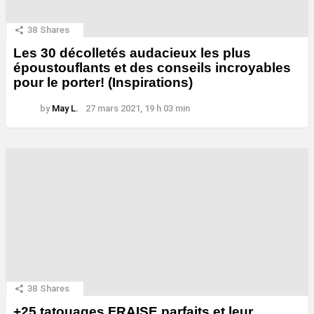
38
Shares
Les 30 décolletés audacieux les plus
époustouflants et des conseils incroyables
pour le porter! (Inspirations)
by
May L.
27 mars 2021, 19 h 03 min
38
Shares
+25 tatouages ​​FRAISE parfaits et leur