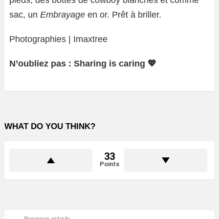
pieds, des bottes de cowboy blanches et comme
sac, un
Embrayage
en or. Prêt à briller.
Photographies | Imaxtree
N’oubliez pas : Sharing is caring 💖
WHAT DO YOU THINK?
33
Points
Previous article