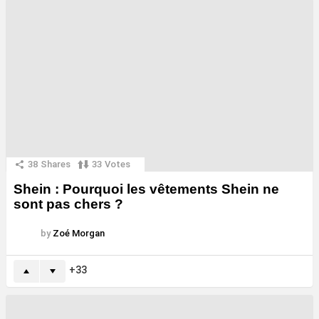
38
Shares
33
Votes
Shein : Pourquoi les vêtements Shein ne
sont pas chers ?
by
Zoé Morgan
33