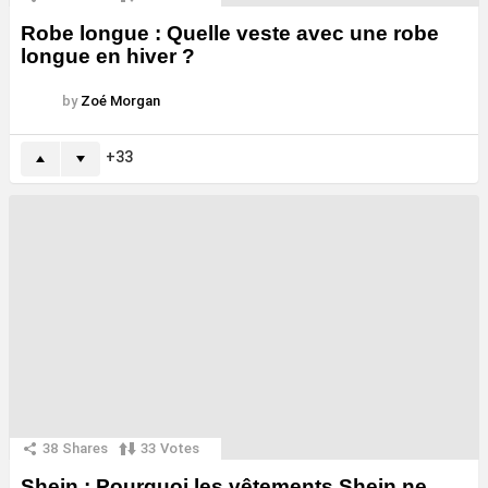
Robe longue : Quelle veste avec une robe
longue en hiver ?
by
Zoé Morgan
33
38
Shares
33
Votes
Shein : Pourquoi les vêtements Shein ne