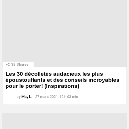
38
Shares
Les 30 décolletés audacieux les plus
époustouflants et des conseils incroyables
pour le porter! (Inspirations)
by
May L.
27 mars 2021, 19 h 03 min