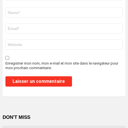
Nom
*
E-
mail
*
Site
web
Enregistrer mon nom, mon e-mail et mon site dans le navigateur pour
mon prochain commentaire.
DON'T MISS