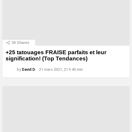
38
Shares
+25 tatouages ​​FRAISE parfaits et leur
signification! (Top Tendances)
by
David D.
21 mars 2021, 21 h 40 min