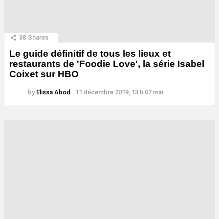
38
Shares
Le guide définitif de tous les lieux et
restaurants de 'Foodie Love', la série Isabel
Coixet sur HBO
by
Elissa Abod
11 décembre 2019, 13 h 07 min