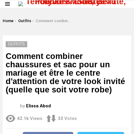
Menu
LATEST
STORIES
You are here:
Home
Outfits
Comment combiner chaussures et sac pour un mariage et être le centre d'attention de votre look invité (quelle que soit votre robe)
OUTFITS
Comment combiner
chaussures et sac pour un
mariage et être le centre
d'attention de votre look invité
(quelle que soit votre robe)
by
Elissa Abod
42.1k
Views
33
Votes