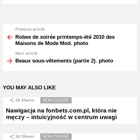
Previous article
See
more
Robes de soirée printemps-été 2010 des
Maisons de Mode Mod. photo
Next article
Beaux sous-vêtements (partie 2). photo
YOU MAY ALSO LIKE
38
Shares
NON CLASSÉ
Nawigacja na fonbets.com.pl, która nie
męczy – intuicyjność w centrum uwagi
38
Shares
NON CLASSÉ