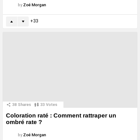
by
Zoé Morgan
33
38
Shares
33
Votes
Coloration raté : Comment rattraper un
ombré rate ?
by
Zoé Morgan