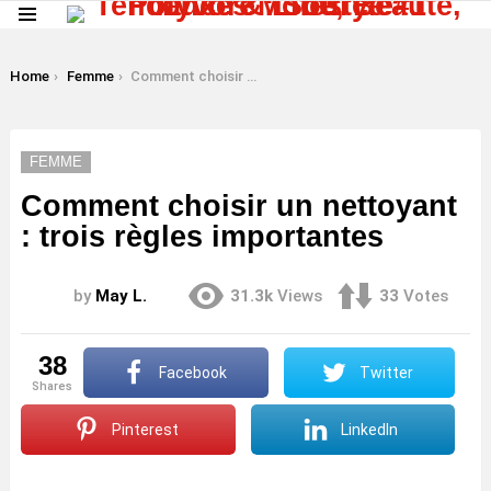
Menu
LATEST
STORIES
You are here:
Home
Femme
Comment choisir un nettoyant : trois règles importantes
FEMME
Comment choisir un nettoyant
: trois règles importantes
by
May L.
31.3k
Views
33
Votes
38
Facebook
Twitter
shares
Pinterest
LinkedIn