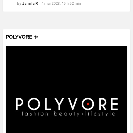
by
Jamilla P.
4 mai 2023, 15 h 52 min
POLYVORE ✨