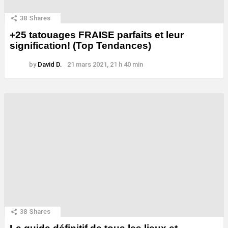
38
Shares
+25 tatouages ​​FRAISE parfaits et leur
signification! (Top Tendances)
by
David D.
21 mars 2021, 21 h 40 min
38
Shares