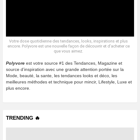
Votre dose quotidienne des tendances, looks, inspirations et plus
encore. Polyvore est une nouvelle façon de découvrir et d’acheter ce
que vous aimez.
Polyvore
est votre source #1 des Tendances, Magazine et
source d’inspiration avec une grande attention portée sur la
Mode, beauté, la sante, les tendances looks et déco, les
meilleures méthodes et technique pour mincir, Lifestyle, Luxe et
plus encore.
TRENDING 🔥