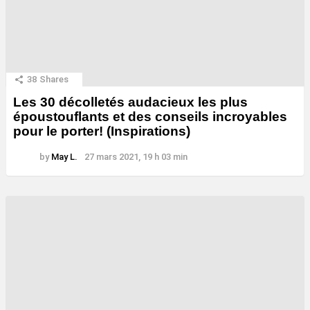
38
Shares
Les 30 décolletés audacieux les plus
époustouflants et des conseils incroyables
pour le porter! (Inspirations)
by
May L.
27 mars 2021, 19 h 03 min