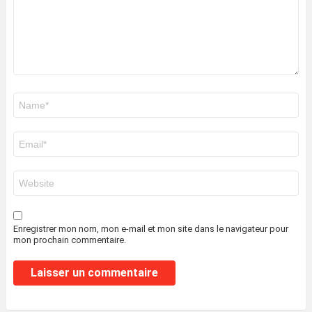
Nom
*
E-
mail
*
Site
web
Enregistrer mon nom, mon e-mail et mon site dans le navigateur pour
mon prochain commentaire.