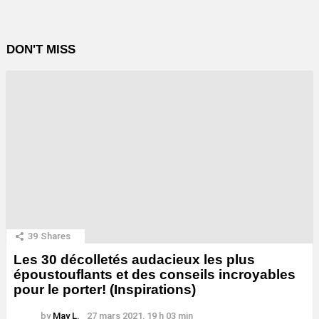
DON'T MISS
39
Shares
Les 30 décolletés audacieux les plus
époustouflants et des conseils incroyables
pour le porter! (Inspirations)
by
May L.
27 mars 2021, 19 h 03 min