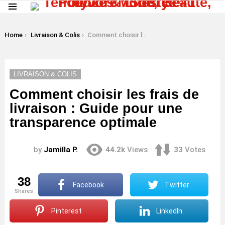
Menu
LATEST
STORIES
You are here:
Home
Livraison & Colis
Comment choisir les frais de livraison : Guide pour une transparence optimale
LIVRAISON & COLIS
Comment choisir les frais de
livraison : Guide pour une
transparence optimale
by
Jamilla P.
44.2k
Views
33
Votes
38
Facebook
Twitter
shares
Pinterest
LinkedIn