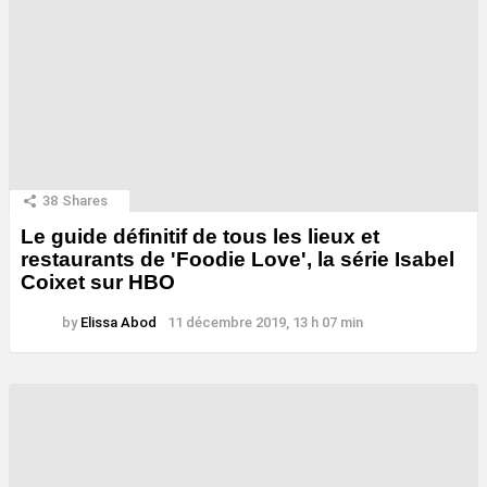
38
Shares
Le guide définitif de tous les lieux et
restaurants de 'Foodie Love', la série Isabel
Coixet sur HBO
by
Elissa Abod
11 décembre 2019, 13 h 07 min