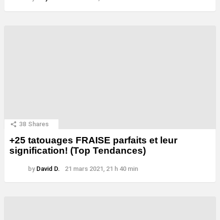
38
Shares
+25 tatouages ​​FRAISE parfaits et leur
signification! (Top Tendances)
by
David D.
21 mars 2021, 21 h 40 min