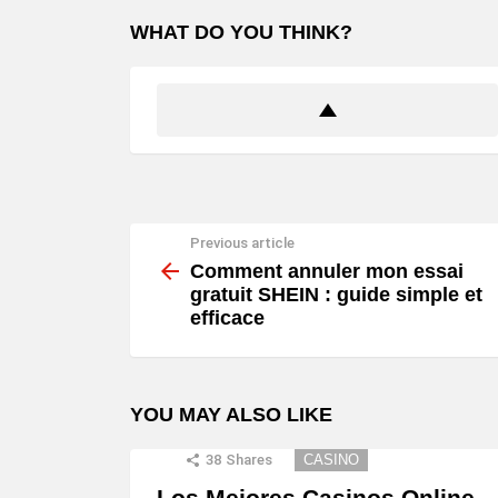
WHAT DO YOU THINK?
Previous article
See
more
Comment annuler mon essai
gratuit SHEIN : guide simple et
efficace
YOU MAY ALSO LIKE
38
Shares
CASINO
Los Mejores Casinos Online