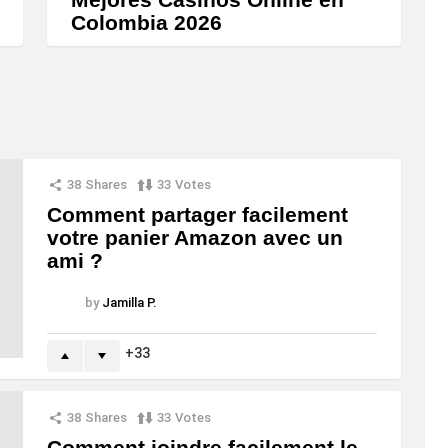
Colombia 2026
38
Shares
33
Votes
Comment partager facilement
votre panier Amazon avec un
ami ?
by
Jamilla P.
33
38
Shares
33
Votes
Comment joindre facilement le