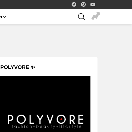
facebook
pinterest
youtube
SEARCH
on
POLYVORE ✨