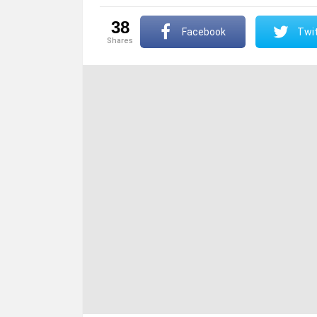
38
Facebook
Twit
shares