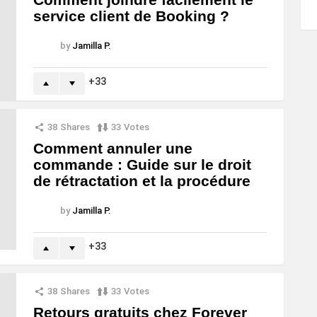
service client de Booking ?
by
Jamilla P.
33
38
Shares
33
Votes
Comment annuler une
commande : Guide sur le droit
de rétractation et la procédure
by
Jamilla P.
33
38
Shares
33
Votes
Retours gratuits chez Forever