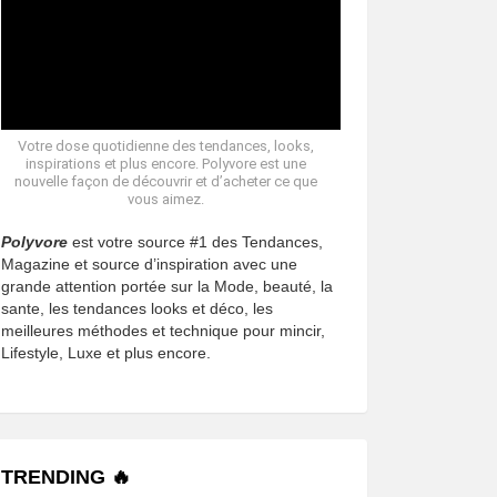
Votre dose quotidienne des tendances, looks,
inspirations et plus encore. Polyvore est une
nouvelle façon de découvrir et d’acheter ce que
vous aimez.
Polyvore
est votre source #1 des Tendances,
Magazine et source d’inspiration avec une
grande attention portée sur la Mode, beauté, la
sante, les tendances looks et déco, les
meilleures méthodes et technique pour mincir,
Lifestyle, Luxe et plus encore.
TRENDING 🔥