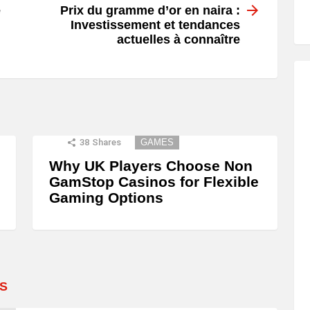
e
Prix du gramme d’or en naira :
Investissement et tendances
actuelles à connaître
38
Shares
GAMES
Why UK Players Choose Non
GamStop Casinos for Flexible
Gaming Options
S