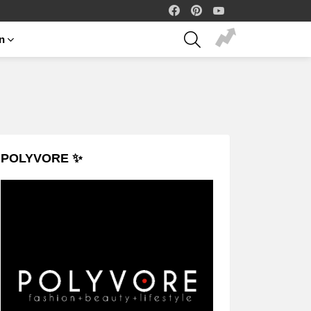
facebook
pinterest
youtube
SEARCH
on
POLYVORE ✨