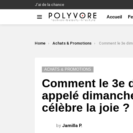
J’ai de la chance
Accueil
F
Menu
LATEST
STORIES
You are here:
Home
Achats & Promotions
Comment le 3e dimanche de l’Avent, appe
ACHATS & PROMOTIONS
Comment le 3e d
appelé dimanch
célèbre la joie ?
by
Jamilla P.