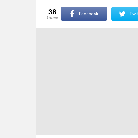
38
Facebook
Twit
shares