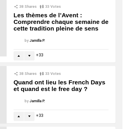
38
Shares
33
Votes
Les thèmes de l’Avent :
Comprendre chaque semaine de
cette tradition pleine de sens
by
Jamilla P.
33
38
Shares
33
Votes
Quand ont lieu les French Days
et quand est le free day ?
by
Jamilla P.
33