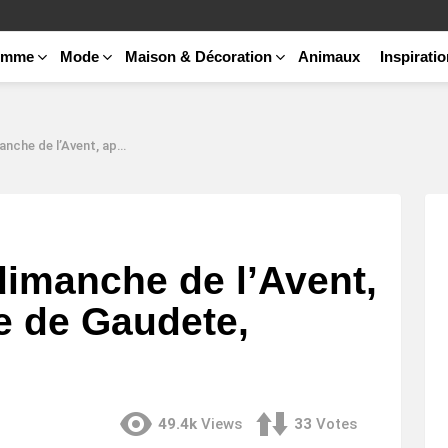
emme
Mode
Maison & Décoration
Animaux
Inspirati
lé dimanche de Gaudete, célèbre la joie ?
imanche de l’Avent,
e de Gaudete,
49.4k
Views
33
Votes