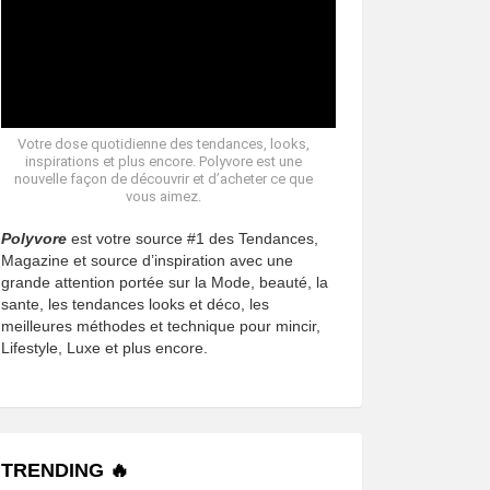
Votre dose quotidienne des tendances, looks,
inspirations et plus encore. Polyvore est une
nouvelle façon de découvrir et d’acheter ce que
vous aimez.
Polyvore
est votre source #1 des Tendances,
Magazine et source d’inspiration avec une
grande attention portée sur la Mode, beauté, la
sante, les tendances looks et déco, les
meilleures méthodes et technique pour mincir,
Lifestyle, Luxe et plus encore.
TRENDING 🔥