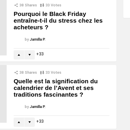
38
Shares
33
Votes
Pourquoi le Black Friday
entraîne-t-il du stress chez les
acheteurs ?
by
Jamilla P.
33
38
Shares
33
Votes
Quelle est la signification du
calendrier de l’Avent et ses
traditions fascinantes ?
by
Jamilla P.
33