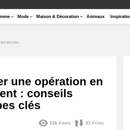
emme
Mode
Maison & Décoration
Animaux
Inspirati
pratiques et étapes clés
r une opération en
ent : conseils
pes clés
52k
Views
33
Votes