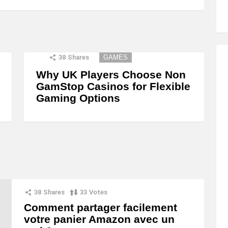
38
Shares
GAMES
Why UK Players Choose Non
GamStop Casinos for Flexible
Gaming Options
38
Shares
33
Votes
Comment partager facilement
votre panier Amazon avec un