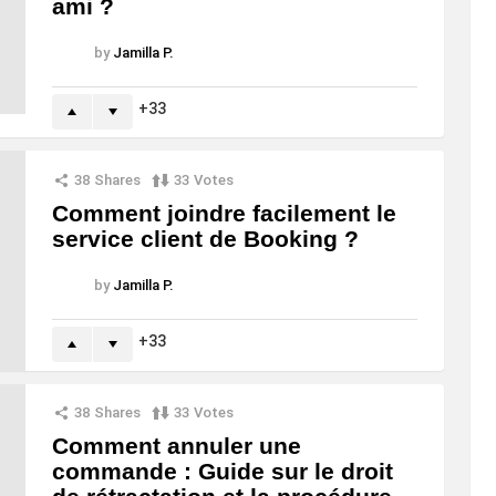
ami ?
by
Jamilla P.
33
38
Shares
33
Votes
Comment joindre facilement le
service client de Booking ?
by
Jamilla P.
33
38
Shares
33
Votes
Comment annuler une
commande : Guide sur le droit