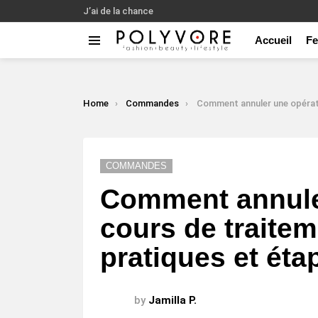
J’ai de la chance
Accueil
F
Menu
LATEST
STORIES
You are here:
Home
Commandes
Comment annuler une opération en cours de traitement : conseils 
COMMANDES
Comment annule
cours de traitem
pratiques et éta
by
Jamilla P.