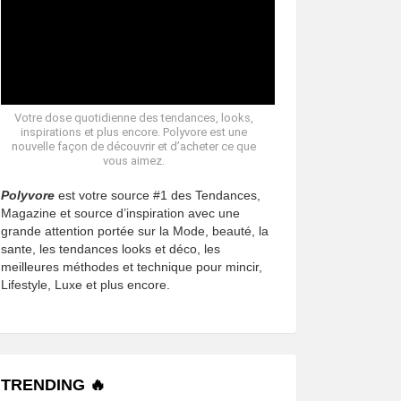
Votre dose quotidienne des tendances, looks,
inspirations et plus encore. Polyvore est une
nouvelle façon de découvrir et d’acheter ce que
vous aimez.
Polyvore
est votre source #1 des Tendances,
Magazine et source d’inspiration avec une
grande attention portée sur la Mode, beauté, la
sante, les tendances looks et déco, les
meilleures méthodes et technique pour mincir,
Lifestyle, Luxe et plus encore.
TRENDING 🔥