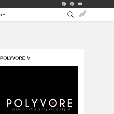
facebook
pinterest
youtube
SEARCH
on
POLYVORE ✨