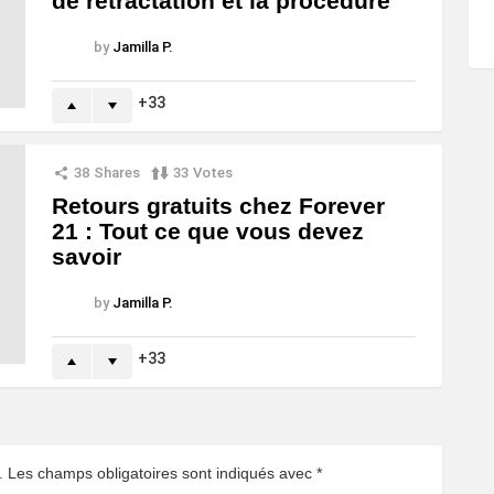
de rétractation et la procédure
by
Jamilla P.
33
38
Shares
33
Votes
Retours gratuits chez Forever
21 : Tout ce que vous devez
savoir
by
Jamilla P.
33
.
Les champs obligatoires sont indiqués avec
*