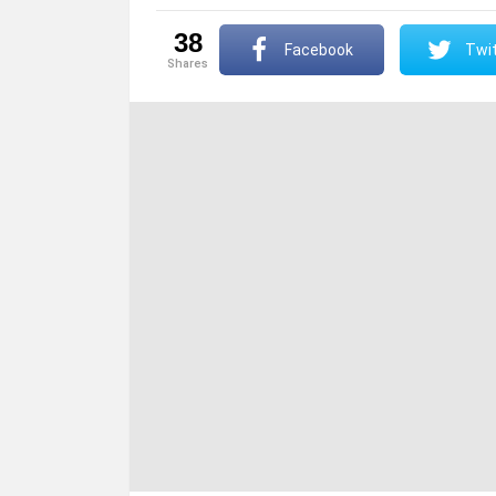
38
Facebook
Twit
shares