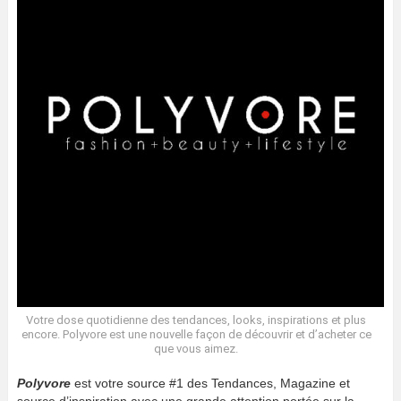
Votre dose quotidienne des tendances, looks, inspirations et plus
encore. Polyvore est une nouvelle façon de découvrir et d’acheter ce
que vous aimez.
Polyvore
est votre source #1 des Tendances, Magazine et
source d’inspiration avec une grande attention portée sur la