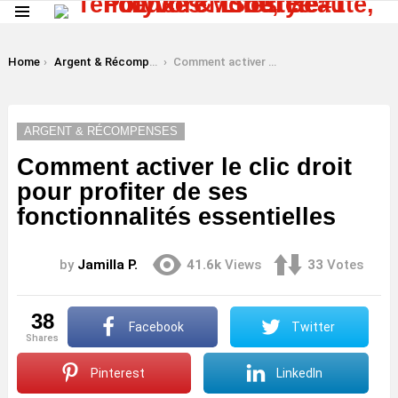
Menu
LATEST
STORIES
You are here:
Home
Argent & Récompenses
Comment activer le clic droit pour profiter de ses fonctionnalités essentielles
ARGENT & RÉCOMPENSES
Comment activer le clic droit
pour profiter de ses
fonctionnalités essentielles
by
Jamilla P.
41.6k
Views
33
Votes
38
Facebook
Twitter
shares
Pinterest
LinkedIn