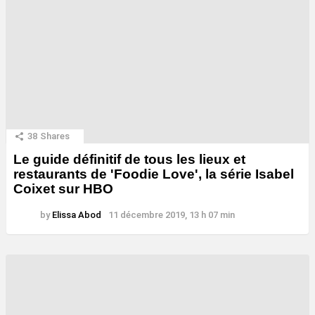
38
Shares
Le guide définitif de tous les lieux et
restaurants de 'Foodie Love', la série Isabel
Coixet sur HBO
by
Elissa Abod
11 décembre 2019, 13 h 07 min