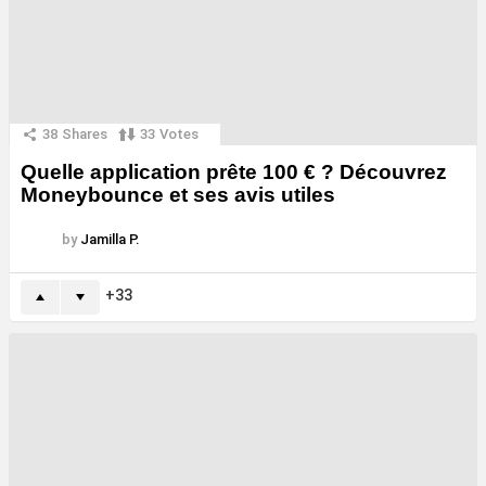
38
Shares
33
Votes
Quelle application prête 100 € ? Découvrez
Moneybounce et ses avis utiles
by
Jamilla P.
33