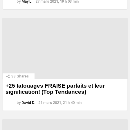
by
May L.
27 mars 2021, 19 h 03 min
38
Shares
+25 tatouages ​​FRAISE parfaits et leur
signification! (Top Tendances)
by
David D.
21 mars 2021, 21 h 40 min