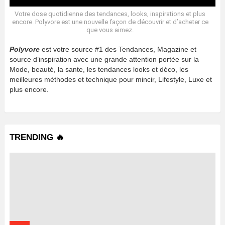
Votre dose quotidienne des tendances, looks, inspirations et plus
encore. Polyvore est une nouvelle façon de découvrir et d’acheter ce
que vous aimez.
Polyvore
est votre source #1 des Tendances, Magazine et
source d’inspiration avec une grande attention portée sur la
Mode, beauté, la sante, les tendances looks et déco, les
meilleures méthodes et technique pour mincir, Lifestyle, Luxe et
plus encore.
TRENDING 🔥