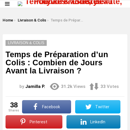
Menu
LATEST
STORIES
You are here:
Home
Livraison & Colis
Temps de Préparation d’un Colis : Combien de Jours Avant la Livraison ?
LIVRAISON & COLIS
Temps de Préparation d’un
Colis : Combien de Jours
Avant la Livraison ?
by
Jamilla P.
31.2k
Views
33
Votes
38
Facebook
Twitter
shares
Pinterest
LinkedIn