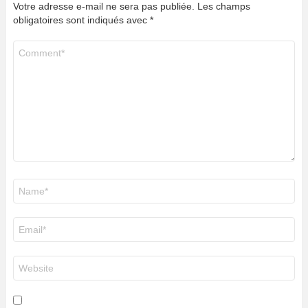
Votre adresse e-mail ne sera pas publiée.
Les champs
obligatoires sont indiqués avec
*
Commentaire
*
Nom
*
E-
mail
*
Site
web