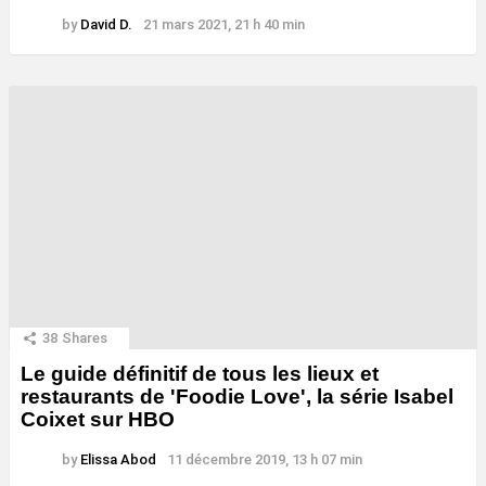
by
David D.
21 mars 2021, 21 h 40 min
38
Shares
Le guide définitif de tous les lieux et
restaurants de 'Foodie Love', la série Isabel
Coixet sur HBO
by
Elissa Abod
11 décembre 2019, 13 h 07 min