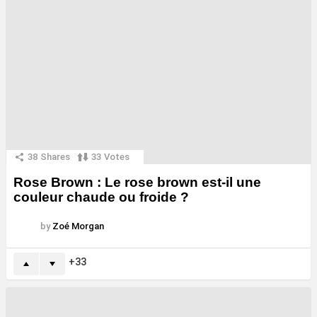
38
Shares
33
Votes
Rose Brown : Le rose brown est-il une
couleur chaude ou froide ?
by
Zoé Morgan
33