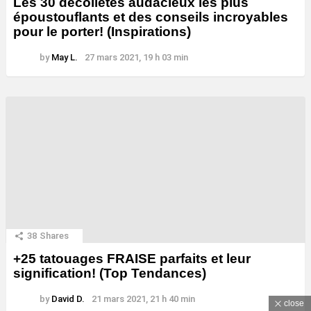
Les 30 décolletés audacieux les plus
époustouflants et des conseils incroyables
pour le porter! (Inspirations)
by
May L.
27 mars 2021, 19 h 03 min
38
Shares
+25 tatouages ​​FRAISE parfaits et leur
signification! (Top Tendances)
by
David D.
21 mars 2021, 21 h 40 min
close