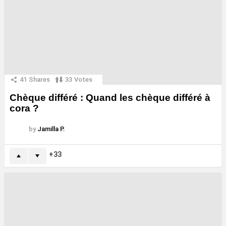
41
Shares
33
Votes
Chèque différé : Quand les chèque différé à
cora ?
by
Jamilla P.
33