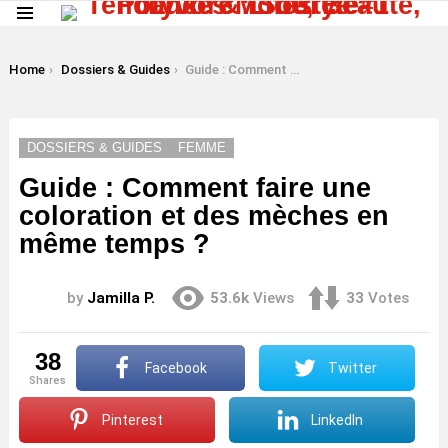
Menu
LATEST
STORIES
You are here:
Home
Dossiers & Guides
Guide : Comment faire une coloration et des mèches en même temps ?
DOSSIERS & GUIDES
FEMME
Guide : Comment faire une
coloration et des mèches en
même temps ?
by
Jamilla P.
53.6k
Views
33
Votes
38
Facebook
Twitter
shares
Pinterest
LinkedIn