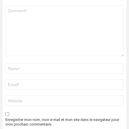
Commentaire
*
Nom
*
E-
mail
*
Site
web
Enregistrer mon nom, mon e-mail et mon site dans le navigateur pour
mon prochain commentaire.