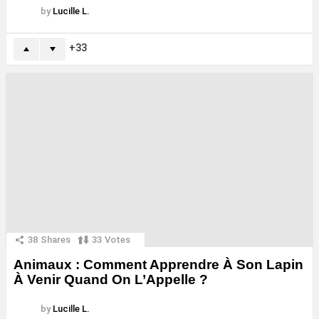
by
Lucille L.
33
38
Shares
33
Votes
Animaux : Comment Apprendre À Son Lapin
À Venir Quand On L’Appelle ?
by
Lucille L.