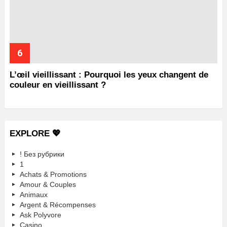
L’œil vieillissant : Pourquoi les yeux changent de
couleur en vieillissant ?
EXPLORE 💖
! Без рубрики
1
Achats & Promotions
Amour & Couples
Animaux
Argent & Récompenses
Ask Polyvore
Casino