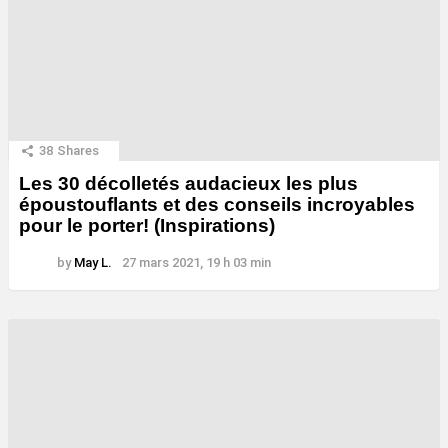
38
Shares
Les 30 décolletés audacieux les plus
époustouflants et des conseils incroyables
pour le porter! (Inspirations)
by
May L.
27 mars 2021, 19 h 03 min