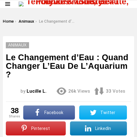
Menu
LATEST
STORIES
You are here:
Home
Animaux
Le Changement d’Eau : Quand Changer L’Eau De L’Aquarium ?
ANIMAUX
Le Changement d’Eau : Quand
Changer L’Eau De L’Aquarium
?
by
Lucille L.
26k
Views
33
Votes
38
Facebook
Twitter
shares
Pinterest
LinkedIn