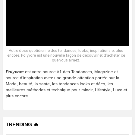
Votre dose quotidienne des tendances, looks, inspirations et plus
encore. Polyvore est une nouvelle façon de découvrir et d’acheter ce
que vous aimez.
Polyvore
est votre source #1 des Tendances, Magazine et
source d’inspiration avec une grande attention portée sur la
Mode, beauté, la sante, les tendances looks et déco, les
meilleures méthodes et technique pour mincir, Lifestyle, Luxe et
plus encore.
TRENDING 🔥