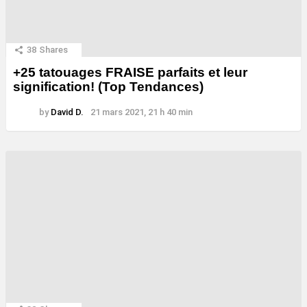
38
Shares
+25 tatouages ​​FRAISE parfaits et leur
signification! (Top Tendances)
by
David D.
21 mars 2021, 21 h 40 min