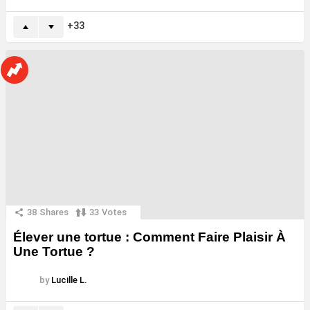
33
38
Shares
33
Votes
Élever une tortue : Comment Faire Plaisir À
Une Tortue ?
by
Lucille L.