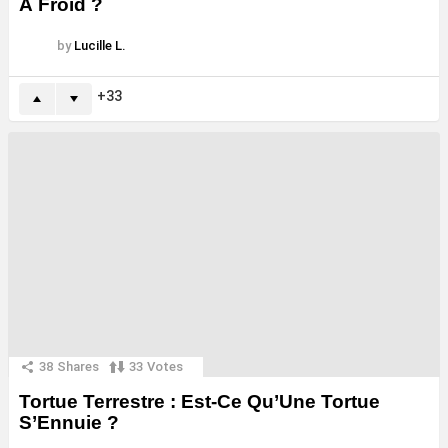
À Froid ?
by
Lucille L.
33
38
Shares
33
Votes
Tortue Terrestre : Est-Ce Qu’Une Tortue
S’Ennuie ?