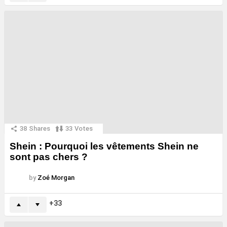
38
Shares
33
Votes
Shein : Pourquoi les vêtements Shein ne
sont pas chers ?
by
Zoé Morgan
33