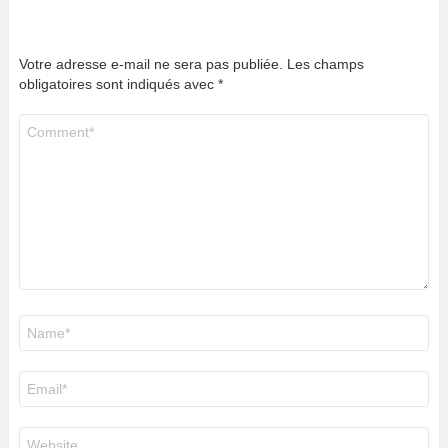
Votre adresse e-mail ne sera pas publiée.
Les champs
obligatoires sont indiqués avec
*
Commentaire
*
Nom
*
E-
mail
*
Site