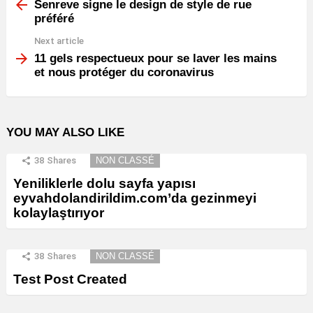
more
Senreve signe le design de style de rue
préféré
Next article
11 gels respectueux pour se laver les mains
et nous protéger du coronavirus
YOU MAY ALSO LIKE
38
Shares
NON CLASSÉ
Yeniliklerle dolu sayfa yapısı
eyvahdolandirildim.com’da gezinmeyi
kolaylaştırıyor
38
Shares
NON CLASSÉ
Test Post Created