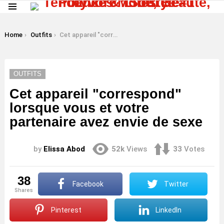
Menu
LATEST
STORIES
You are here:
Home
Outfits
Cet appareil "correspond" lorsque vous et votre partenaire avez envie de sexe
OUTFITS
Cet appareil "correspond"
lorsque vous et votre
partenaire avez envie de sexe
by
Elissa Abod
52k
Views
33
Votes
38
Facebook
Twitter
shares
Pinterest
LinkedIn