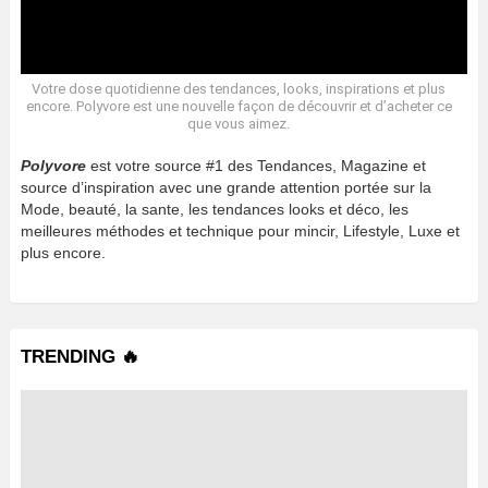
Votre dose quotidienne des tendances, looks, inspirations et plus
encore. Polyvore est une nouvelle façon de découvrir et d’acheter ce
que vous aimez.
Polyvore
est votre source #1 des Tendances, Magazine et
source d’inspiration avec une grande attention portée sur la
Mode, beauté, la sante, les tendances looks et déco, les
meilleures méthodes et technique pour mincir, Lifestyle, Luxe et
plus encore.
TRENDING 🔥