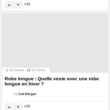
33
38
Shares
33
Votes
Robe longue : Quelle veste avec une robe
longue en hiver ?
by
Zoé Morgan
33