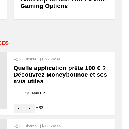
Gaming Options
SES
38
Shares
33
Votes
Quelle application prête 100 € ?
Découvrez Moneybounce et ses
avis utiles
by
Jamilla P.
33
38
Shares
33
Votes