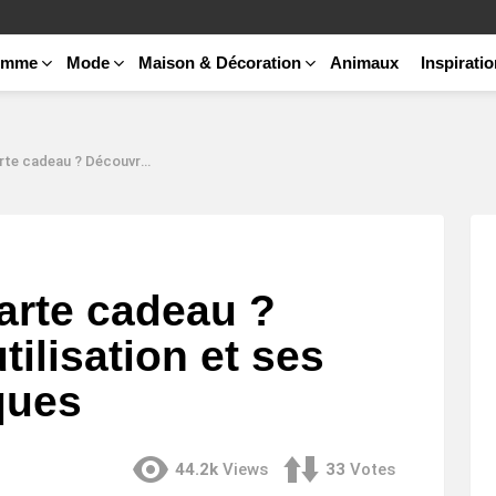
emme
Mode
Maison & Décoration
Animaux
Inspirati
rez son utilisation et ses avantages pratiques
carte cadeau ?
ilisation et ses
ques
44.2k
Views
33
Votes