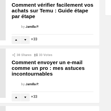
Comment vérifier facilement vos
achats sur Temu : Guide étape
par étape
by
Jamilla P.
33
38
Shares
33
Votes
Comment envoyer un e-mail
comme un pro : mes astuces
incontournables
by
Jamilla P.
33