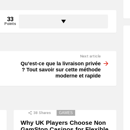
33
Points
Next article
Qu’est-ce que la livraison privée
? Tout savoir sur cette méthode
moderne et rapide
38
Shares
GAMES
Why UK Players Choose Non
GamStop Casinos for Flexible