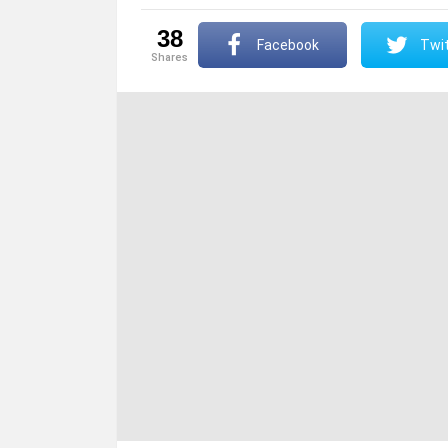
38
Facebook
Twit
shares