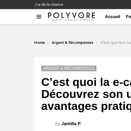
J’ai de la chance
Accueil
F
Menu
LATEST
STORIES
You are here:
Home
Argent & Récompenses
C’est quoi la e-carte cadeau ? Découv
ARGENT & RÉCOMPENSES
C’est quoi la e-
Découvrez son ut
avantages prati
by
Jamilla P.