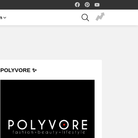
facebook
pinterest
youtube
SEARCH
on
POLYVORE ✨