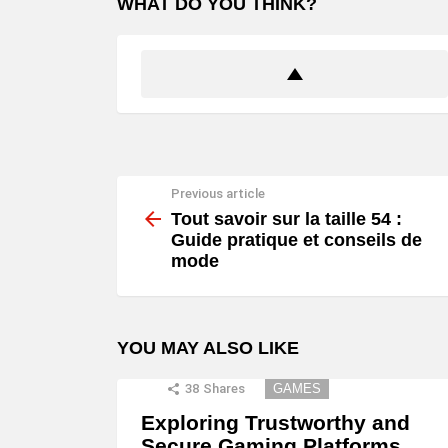
WHAT DO YOU THINK?
Previous article
See
more
Tout savoir sur la taille 54 :
Guide pratique et conseils de
mode
YOU MAY ALSO LIKE
38
Shares
GAMES
Exploring Trustworthy and
Secure Gaming Platforms