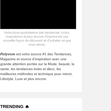
Votre dose quotidienne des tendances, looks,
inspirations et plus encore. Polyvore est une
nouvelle façon de découvrir et d’acheter ce que
vous aimez.
Polyvore
est votre source #1 des Tendances,
Magazine et source d’inspiration avec une
grande attention portée sur la Mode, beauté, la
sante, les tendances looks et déco, les
meilleures méthodes et technique pour mincir,
Lifestyle, Luxe et plus encore.
TRENDING 🔥