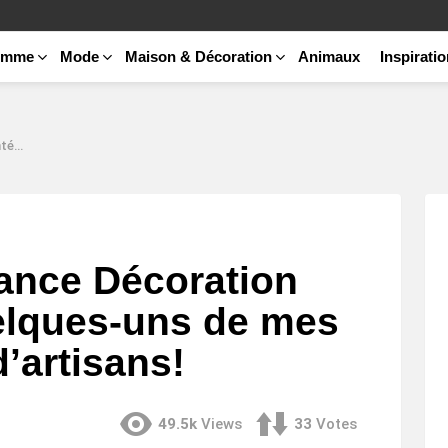
emme
Mode
Maison & Décoration
Animaux
Inspirati
isans!
ance Décoration
uelques-uns de mes
d’artisans!
49.5k
Views
33
Votes