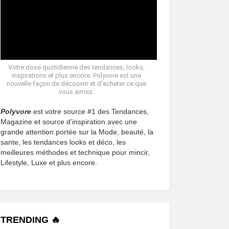
Votre dose quotidienne des tendances, looks,
inspirations et plus encore. Polyvore est une
nouvelle façon de découvrir et d’acheter ce que
vous aimez.
Polyvore
est votre source #1 des Tendances,
Magazine et source d’inspiration avec une
grande attention portée sur la Mode, beauté, la
sante, les tendances looks et déco, les
meilleures méthodes et technique pour mincir,
Lifestyle, Luxe et plus encore.
TRENDING 🔥