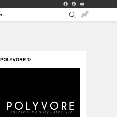
facebook
pinterest
youtube
SEARCH
on
POLYVORE ✨