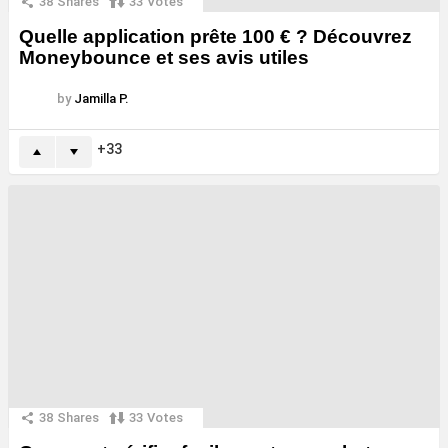
38
Shares
33
Votes
Quelle application prête 100 € ? Découvrez
Moneybounce et ses avis utiles
by
Jamilla P.
33
38
Shares
33
Votes