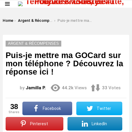
Menu
LATEST
STORIES
You are here:
Home
Argent & Récompenses
Puis-je mettre ma GOCard sur mon téléphone ? Découvrez la réponse ici !
ARGENT & RÉCOMPENSES
Puis-je mettre ma GOCard sur
mon téléphone ? Découvrez la
réponse ici !
by
Jamilla P.
44.2k
Views
33
Votes
38
Facebook
Twitter
shares
Pinterest
LinkedIn