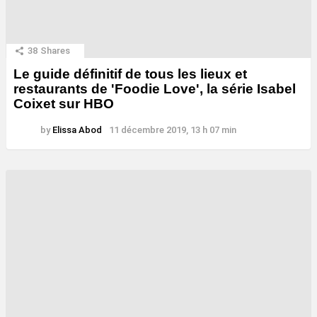
38
Shares
Le guide définitif de tous les lieux et
restaurants de 'Foodie Love', la série Isabel
Coixet sur HBO
by
Elissa Abod
11 décembre 2019, 13 h 07 min