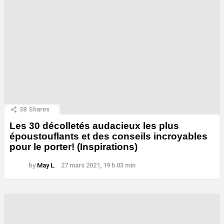
38
Shares
Les 30 décolletés audacieux les plus
époustouflants et des conseils incroyables
pour le porter! (Inspirations)
by
May L.
27 mars 2021, 19 h 03 min