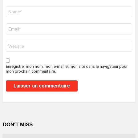
Nom
*
E-
mail
*
Site
web
Enregistrer mon nom, mon e-mail et mon site dans le navigateur pour
mon prochain commentaire.
DON'T MISS