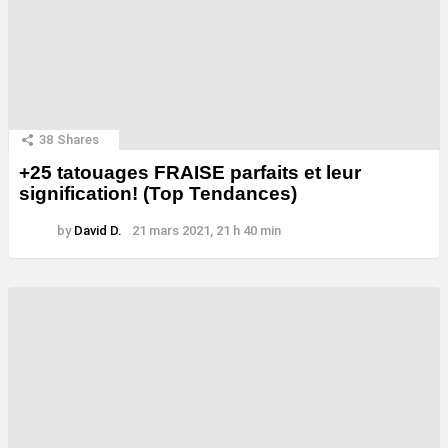
38
Shares
+25 tatouages ​​FRAISE parfaits et leur
signification! (Top Tendances)
by
David D.
21 mars 2021, 21 h 40 min