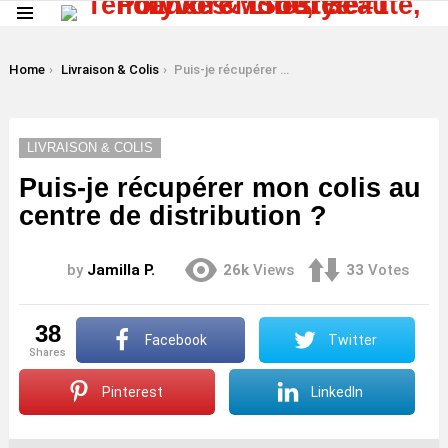
Menu
LATEST
STORIES
You are here:
Home
Livraison & Colis
Puis-je récupérer mon colis au centre de distribution ?
LIVRAISON & COLIS
Puis-je récupérer mon colis au
centre de distribution ?
by
Jamilla P.
26k
Views
33
Votes
38
Facebook
Twitter
shares
Pinterest
LinkedIn