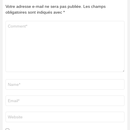
Votre adresse e-mail ne sera pas publiée.
Les champs
obligatoires sont indiqués avec
*
Commentaire
*
Nom
*
E-
mail
*
Site
web