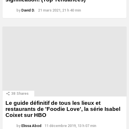
by
David D.
21 mars 2021, 21 h 40 min
38
Shares
Le guide définitif de tous les lieux et
restaurants de 'Foodie Love', la série Isabel
Coixet sur HBO
by
Elissa Abod
11 décembre 2019, 13 h 07 min