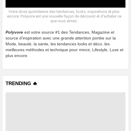
Votre dose quotidienne des tendances, looks, inspirations et plus
encore. Polyvore est une nouvelle façon de découvrir et d’acheter ce
que vous aimez.
Polyvore
est votre source #1 des Tendances, Magazine et
source d’inspiration avec une grande attention portée sur la
Mode, beauté, la sante, les tendances looks et déco, les
meilleures méthodes et technique pour mincir, Lifestyle, Luxe et
plus encore.
TRENDING 🔥