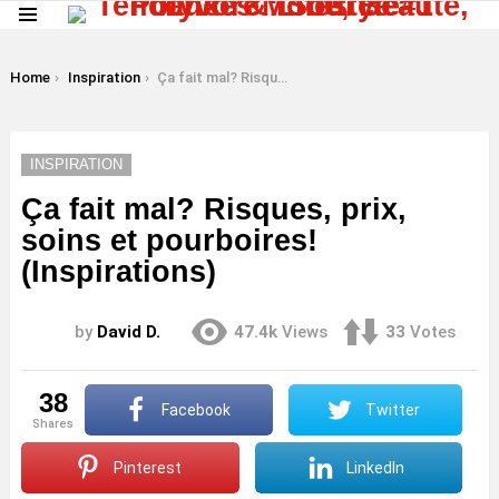
Menu
LATEST
STORIES
You are here:
Home
Inspiration
Ça fait mal? Risques, prix, soins et pourboires! (Inspirations)
INSPIRATION
Ça fait mal? Risques, prix,
soins et pourboires!
(Inspirations)
by
David D.
47.4k
Views
33
Votes
38
Facebook
Twitter
shares
Pinterest
LinkedIn