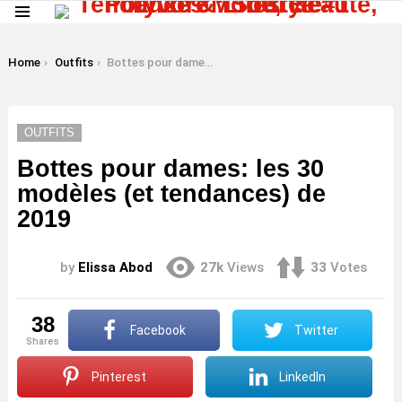
Menu
LATEST
STORIES
You are here:
Home
Outfits
Bottes pour dames: les 30 modèles (et tendances) de 2019
OUTFITS
Bottes pour dames: les 30
modèles (et tendances) de
2019
by
Elissa Abod
27k
Views
33
Votes
38
Facebook
Twitter
shares
Pinterest
LinkedIn