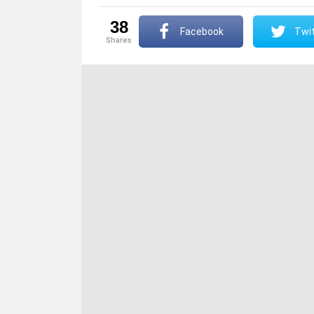
38
Facebook
Twit
shares