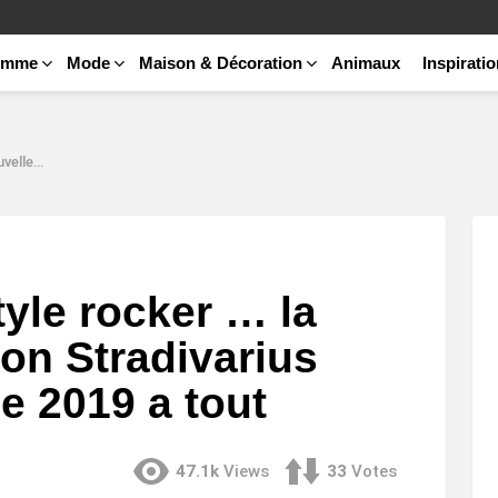
emme
Mode
Maison & Décoration
Animaux
Inspirati
 2019 a tout
yle rocker … la
ion Stradivarius
e 2019 a tout
47.1k
Views
33
Votes