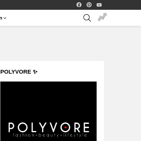
facebook
pinterest
youtube
SEARCH
on
POLYVORE ✨