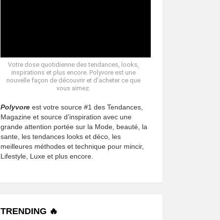
Votre dose quotidienne des tendances, looks,
inspirations et plus encore. Polyvore est une
nouvelle façon de découvrir et d’acheter ce que
vous aimez.
Polyvore
est votre source #1 des Tendances,
Magazine et source d’inspiration avec une
grande attention portée sur la Mode, beauté, la
sante, les tendances looks et déco, les
meilleures méthodes et technique pour mincir,
Lifestyle, Luxe et plus encore.
TRENDING 🔥