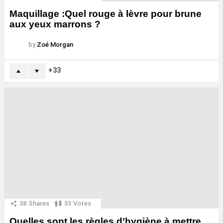
Maquillage :Quel rouge à lèvre pour brune
aux yeux marrons ?
by
Zoé Morgan
33
38
Shares
33
Votes
Quelles sont les règles d’hygiène à mettre