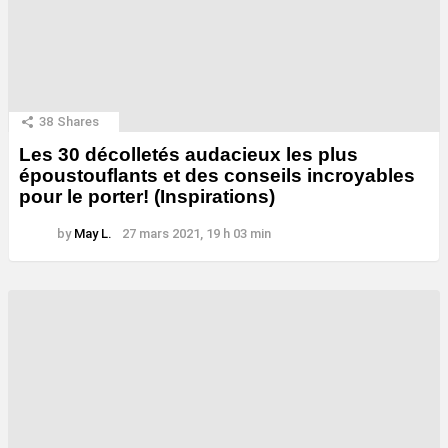
38
Shares
Les 30 décolletés audacieux les plus
époustouflants et des conseils incroyables
pour le porter! (Inspirations)
by
May L.
27 mars 2021, 19 h 03 min