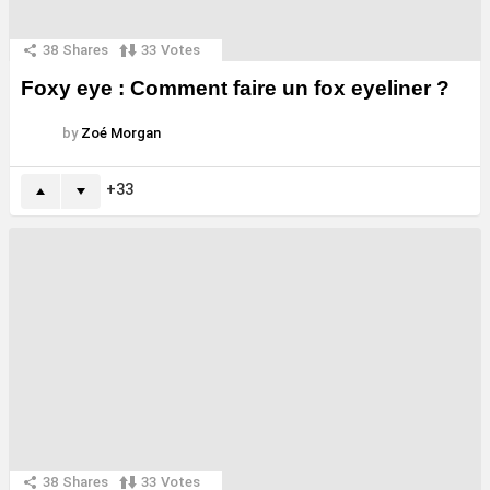
38
Shares
33
Votes
Foxy eye : Comment faire un fox eyeliner ?
by
Zoé Morgan
33
38
Shares
33
Votes