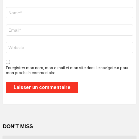
Nom
*
E-
mail
*
Site
web
Enregistrer mon nom, mon e-mail et mon site dans le navigateur pour
mon prochain commentaire.
DON'T MISS