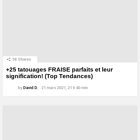
38
Shares
+25 tatouages ​​FRAISE parfaits et leur
signification! (Top Tendances)
by
David D.
21 mars 2021, 21 h 40 min