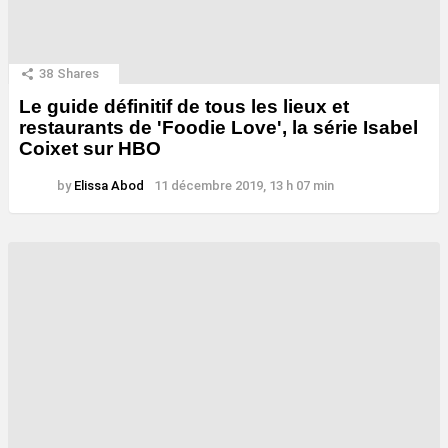
38
Shares
Le guide définitif de tous les lieux et
restaurants de 'Foodie Love', la série Isabel
Coixet sur HBO
by
Elissa Abod
11 décembre 2019, 13 h 07 min