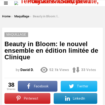
Menu
LATEST
STORIES
You are here:
Home
Maquillage
Beauty in Bloom: le nouvel ensemble en édition limitée de Clinique
MAQUILLAGE
Beauty in Bloom: le nouvel
ensemble en édition limitée de
Clinique
by
David D.
52.1k
Views
33
Votes
38
Facebook
Twitter
shares
Pinterest
LinkedIn