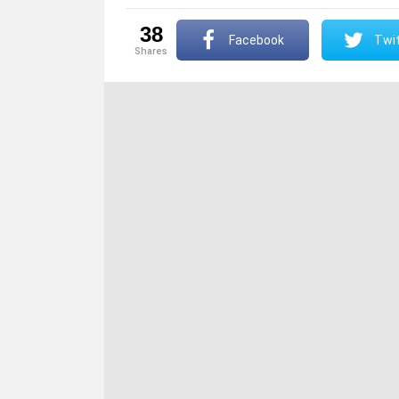
38
Facebook
Twit
shares