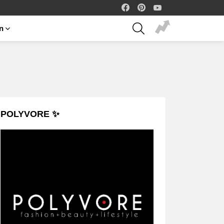
facebook
pinterest
youtube
SEARCH
on
POLYVORE ✨