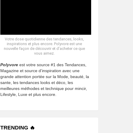
Votre dose quotidienne des tendances, looks,
inspirations et plus encore. Polyvore est une
nouvelle façon de découvrir et d’acheter ce que
vous aimez.
Polyvore
est votre source #1 des Tendances,
Magazine et source d’inspiration avec une
grande attention portée sur la Mode, beauté, la
sante, les tendances looks et déco, les
meilleures méthodes et technique pour mincir,
Lifestyle, Luxe et plus encore.
TRENDING 🔥