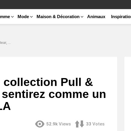
emme
Mode
Maison & Décoration
Animaux
Inspirati
t sur UCLA
 collection Pull &
 sentirez comme un
LA
52.9k
Views
33
Votes