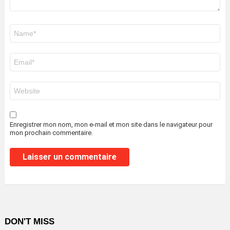
Nom
*
E-
mail
*
Site
web
Enregistrer mon nom, mon e-mail et mon site dans le navigateur pour
mon prochain commentaire.
DON'T MISS