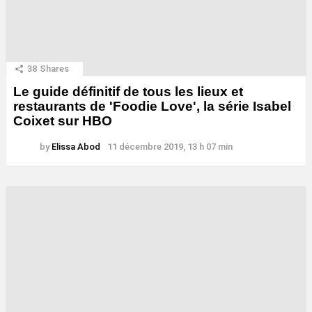
38
Shares
Le guide définitif de tous les lieux et
restaurants de 'Foodie Love', la série Isabel
Coixet sur HBO
by
Elissa Abod
11 décembre 2019, 13 h 07 min