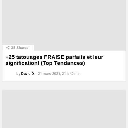
38
Shares
+25 tatouages ​​FRAISE parfaits et leur
signification! (Top Tendances)
by
David D.
21 mars 2021, 21 h 40 min