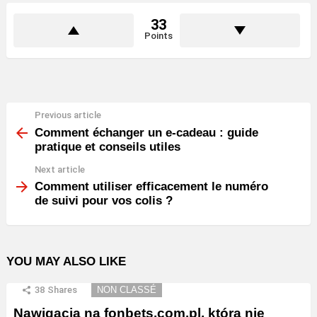
33
Points
Previous article
See
more
Comment échanger un e-cadeau : guide
pratique et conseils utiles
Next article
Comment utiliser efficacement le numéro
de suivi pour vos colis ?
YOU MAY ALSO LIKE
38
Shares
NON CLASSÉ
Nawigacja na fonbets.com.pl, która nie