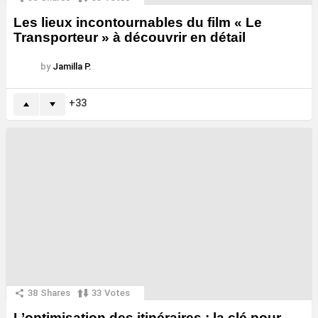
Les lieux incontournables du film « Le
Transporteur » à découvrir en détail
by
Jamilla P.
33
38
Shares
33
Votes
L’optimisation des itinéraires : la clé pour