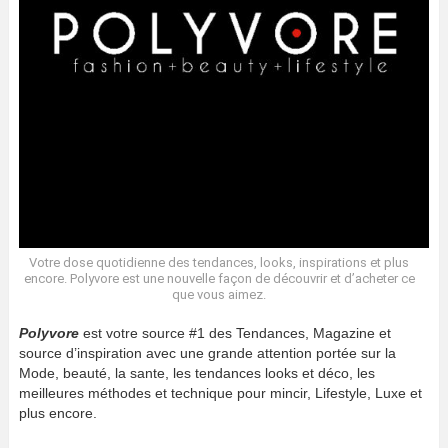
Votre dose quotidienne des tendances, looks, inspirations et plus
encore. Polyvore est une nouvelle façon de découvrir et d’acheter ce
que vous aimez.
Polyvore
est votre source #1 des Tendances, Magazine et
source d’inspiration avec une grande attention portée sur la
Mode, beauté, la sante, les tendances looks et déco, les
meilleures méthodes et technique pour mincir, Lifestyle, Luxe et
plus encore.