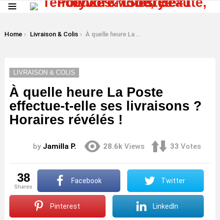
Menu
LATEST
STORIES
You are here:
Home
Livraison & Colis
À quelle heure La Poste effectue-t-elle ses livraisons ? Horaires révélés !
LIVRAISON & COLIS
À quelle heure La Poste
effectue-t-elle ses livraisons ?
Horaires révélés !
by
Jamilla P.
28.6k
Views
33
Votes
38
Facebook
Twitter
shares
Pinterest
LinkedIn