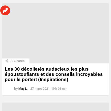
38
Shares
Les 30 décolletés audacieux les plus
époustouflants et des conseils incroyables
pour le porter! (Inspirations)
by
May L.
27 mars 2021, 19 h 03 min