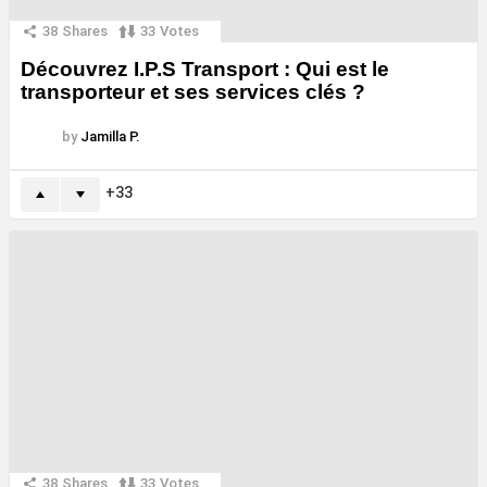
38
Shares
33
Votes
Découvrez I.P.S Transport : Qui est le
transporteur et ses services clés ?
by
Jamilla P.
33
38
Shares
33
Votes